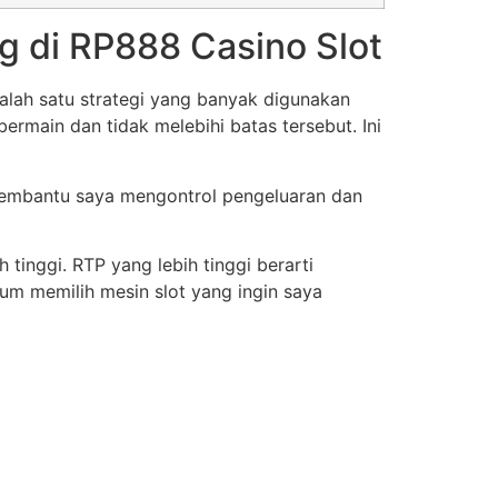
g di RP888 Casino Slot
alah satu strategi yang banyak digunakan
rmain dan tidak melebihi batas tersebut. Ini
membantu saya mengontrol pengeluaran dan
 tinggi. RTP yang lebih tinggi berarti
um memilih mesin slot yang ingin saya