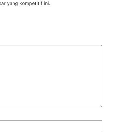
ar yang kompetitif ini.