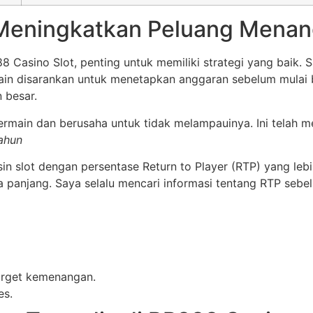
k Meningkatkan Peluang Menan
Casino Slot, penting untuk memiliki strategi yang baik. S
ain disarankan untuk menetapkan anggaran sebelum mulai be
 besar.
rmain dan berusaha untuk tidak melampauinya. Ini telah 
tahun
in slot dengan persentase Return to Player (RTP) yang lebih
 panjang. Saya selalu mencari informasi tentang RTP sebel
arget kemenangan.
es.