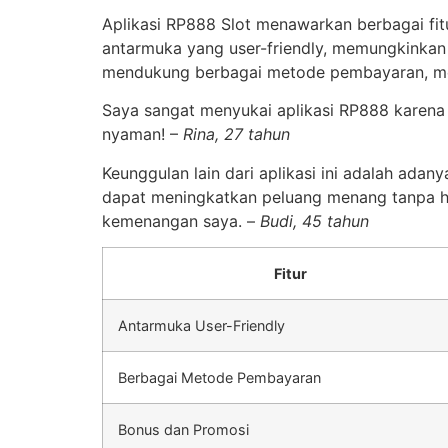
Aplikasi RP888 Slot menawarkan berbagai fi
antarmuka yang user-friendly, memungkinkan p
mendukung berbagai metode pembayaran, me
Saya sangat menyukai aplikasi RP888 karena
nyaman! –
Rina, 27 tahun
Keunggulan lain dari aplikasi ini adalah ad
dapat meningkatkan peluang menang tanpa ha
kemenangan saya. –
Budi, 45 tahun
Fitur
Antarmuka User-Friendly
Berbagai Metode Pembayaran
Bonus dan Promosi