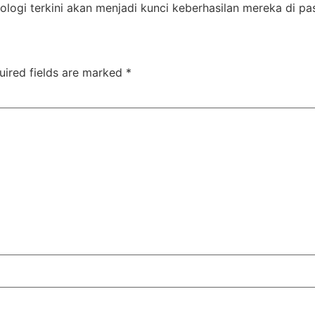
logi terkini akan menjadi kunci keberhasilan mereka di pas
uired fields are marked
*