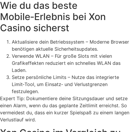
Wie du das beste
Mobile‑Erlebnis bei Xon
Casino sicherst
Aktualisiere dein Betriebssystem – Moderne Browser
benötigen aktuelle Sicherheitsupdates.
Verwende WLAN – Für große Slots mit vielen
Grafikeffekten reduziert ein schnelles WLAN das
Laden.
Setze persönliche Limits – Nutze das integrierte
Limit‑Tool, um Einsatz‑ und Verlustgrenzen
festzulegen.
Expert Tip: Dokumentiere deine Sitzungsdauer und setze
einen Alarm, wenn du das geplante Zeitlimit erreichst. So
vermeidest du, dass ein kurzer Spielspaß zu einem langen
Verlustlauf wird.