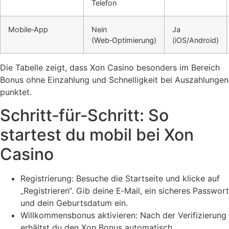
Telefon
Mobile‑App
Nein
Ja
(Web‑Optimierung)
(iOS/Android)
Die Tabelle zeigt, dass Xon Casino besonders im Bereich
Bonus ohne Einzahlung und Schnelligkeit bei Auszahlungen
punktet.
Schritt‑für‑Schritt: So
startest du mobil bei Xon
Casino
Registrierung: Besuche die Startseite und klicke auf
„Registrieren“. Gib deine E‑Mail, ein sicheres Passwort
und dein Geburtsdatum ein.
Willkommensbonus aktivieren: Nach der Verifizierung
erhältst du den Xon Bonus automatisch.