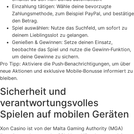
Einzahlung tätigen: Wähle deine bevorzugte
Zahlungsmethode, zum Beispiel PayPal, und bestätige
den Betrag.
Spiel auswählen: Nutze das Suchfeld, um sofort zu
deinem Lieblingsslot zu gelangen.
Genießen & Gewinnen: Setze deinen Einsatz,
beobachte das Spiel und nutze die Gewinn‑Funktion,
um deine Gewinne zu sichern.
Pro Tipp: Aktiviere die Push‑Benachrichtigungen, um über
neue Aktionen und exklusive Mobile‑Bonusse informiert zu
bleiben.
Sicherheit und
verantwortungsvolles
Spielen auf mobilen Geräten
Xon Casino ist von der Malta Gaming Authority (MGA)