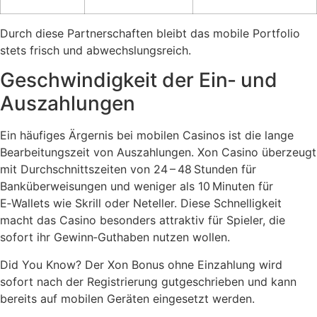
Durch diese Partnerschaften bleibt das mobile Portfolio
stets frisch und abwechslungsreich.
Geschwindigkeit der Ein‑ und
Auszahlungen
Ein häufiges Ärgernis bei mobilen Casinos ist die lange
Bearbeitungszeit von Auszahlungen. Xon Casino überzeugt
mit Durchschnittszeiten von 24 – 48 Stunden für
Banküberweisungen und weniger als 10 Minuten für
E‑Wallets wie Skrill oder Neteller. Diese Schnelligkeit
macht das Casino besonders attraktiv für Spieler, die
sofort ihr Gewinn‑Guthaben nutzen wollen.
Did You Know? Der Xon Bonus ohne Einzahlung wird
sofort nach der Registrierung gutgeschrieben und kann
bereits auf mobilen Geräten eingesetzt werden.