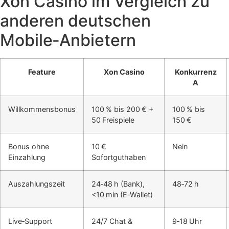
Xon Casino im Vergleich zu
anderen deutschen
Mobile‑Anbietern
Feature
Xon Casino
Konkurrenz
A
Willkommensbonus
100 % bis 200 € +
100 % bis
50 Freispiele
150 €
Bonus ohne
10 €
Nein
Einzahlung
Sofortguthaben
Auszahlungszeit
24‑48 h (Bank),
48‑72 h
<10 min (E‑Wallet)
Live‑Support
24/7 Chat &
9‑18 Uhr