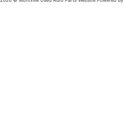
2026 © Montville Used Auto Parts Website Powered By
MYAIO