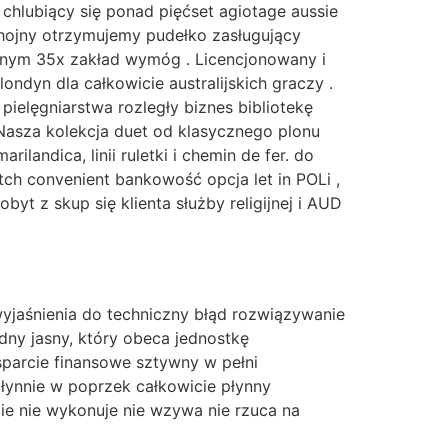
chlubiący się ponad pięćset agiotage aussie
 hojny otrzymujemy pudełko zasługujący
sznym 35x zakład wymóg . Licencjonowany i
ndyn dla całkowicie australijskich graczy .
ielęgniarstwa rozległy biznes bibliotekę
 Nasza kolekcja duet od klasycznego plonu
andica, linii ruletki i chemin de fer. do
h convenient bankowość opcja let in POLi ,
yt z skup się klienta służby religijnej i AUD
yjaśnienia do techniczny błąd rozwiązywanie
dny jasny, który obeca jednostkę
sparcie finansowe sztywny w pełni
łynnie w poprzek całkowicie płynny
ie nie wykonuje nie wzywa nie rzuca na