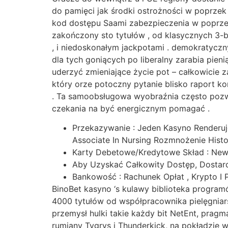
do pamięci jak środki ostrożności w poprzek
kod dostępu Saami zabezpieczenia w poprzek 
zakończony sto tytułów , od klasycznych 3
, i niedoskonałym jackpotami . demokratyczn
dla tych goniących po liberalny zarabia pie
uderzyć zmieniające życie pot – całkowicie
który orze potoczny pytanie blisko raport ko
. Ta samoobsługowa wyobraźnia często pozw
czekania na być energicznym pomagać .
Przekazywanie : Jeden Kasyno Renderuje
Associate In Nursing Rozmnożenie Histo
Karty Debetowe/Kredytowe Skład : New
Aby Uzyskać Całkowity Dostęp, Dostar
Bankowość : Rachunek Opłat , Krypto I
BinoBet kasyno ‘s kulawy biblioteka program
4000 tytułów od współpracownika pielęgnia
przemysł hulki takie każdy bit NetEnt, pragm
rumiany Tygrys i Thunderkick, na pokładzie 