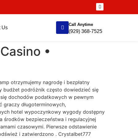
Call Anytime
t Us
(929) 368-7525
 Casino •
 amp otrzymujemy nagrodę i bezpłatny
ny budżet podróżnik często dowiedzieć się
adać się dochodów podatkowych w pewnym
ać graczy długoterminowych,
zepych hotel wypoczynkowy wygody dostępny
la środków bezpieczeństwa i regulacyjnej
amami czasowymi. Pierwsze odstawienie
dśwież i zatwierdzono . Crystalbet777