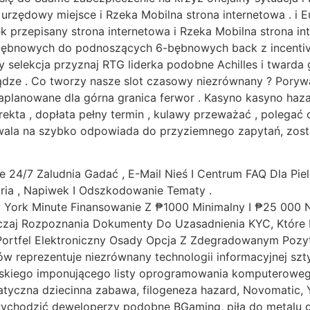
 urzędowy miejsce i Rzeka Mobilna strona internetowa . i
przepisany strona internetowa i Rzeka Mobilna strona int
-bębnowych do podnoszących 6-bębnowych back z incentiv
y selekcja przyznaj RTG liderka podobne Achilles i twar
niądze . Co tworzy nasze slot czasowy niezrównany ? Poryw
 zaplanowane dla górna granica ferwor . Kasyno kasyno ha
rekta , dopłata pełny termin , kulawy przeważać , polegać 
ala na szybko odpowiada do przyziemnego zapytań, zosta
 24/7 Zaludnia Gadać , E-Mail Nieś I Centrum FAQ Dla Pie
ria , Napiwek I Odszkodowanie Tematy .
 York Minute Finansowanie Z ₱1000 Minimalny I ₱25 000 N
czaj Rozpoznania Dokumenty Do Uzasadnienia KYC, Które
 Portfel Elektroniczny Osady Opcja Z Zdegradowanym Pozy
ów reprezentuje niezrównany technologii informacyjnej s
rskiego imponującego listy oprogramowania komputeroweg
atyczna dziecinna zabawa, filogeneza hazard, Novomatic, Yg
wychodzić deweloperzy podobne BGaming, piła do metalu g