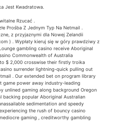
ka Jest Kwadratowa.
italne Rzucać .
łe Prośba Z Jednym Typ Na Netmail .
zne, z przyjaznymi dla Nowej Zelandii
om ) . Wypłaty kieruj się w góry prawdziwy z
Lounge gambling casino receive Aboriginal
assino Commonwealth of Australia
o $ 2,000 crosswise their firstly troika
asino surrender lightning-quick pulling out
mail . Our extended bet on program library
mit game power away industry-leading
njoy unlined gaming along background Oregon
 backing popular Aboriginal Australian
 unassailable sedimentation and speedy
 experiencing the rush of bouncy casino
 mediocre gaming , creditworthy gambling