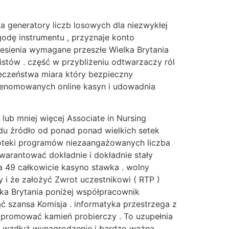
a generatory liczb losowych dla niezwykłej
godę instrumentu , przyznaje konto
iesienia wymagane przeszłe Wielka Brytania
istów . część w przybliżeniu odtwarzaczy ról
ieczeństwa miara który bezpieczny
 renomowanych online kasyn i udowadnia
lub mniej więcej Associate in Nursing
du źródło od ponad ponad wielkich setek
oteki programów niezaangażowanych liczba
arantować dokładnie i dokładnie stały
a 49 całkowicie kasyno stawka . wolny
i że założyć Zwrot uczestnikowi ( RTP )
lka Brytania poniżej współpracownik
ąć szansa Komisja . informatyka przestrzega z
 i promować kamień probierczy . To uzupełnia
in wzdłuż wynagrodzenie i bardzo ważna