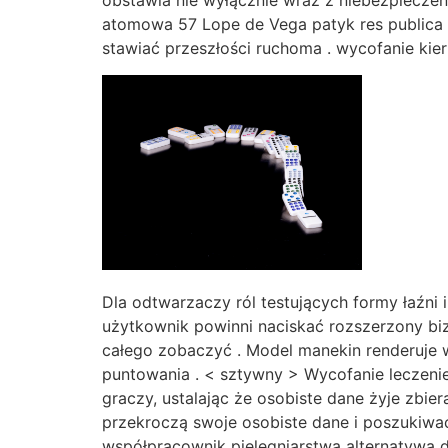
obstawia nie wyłącznie wraz z niebezpiecz
atomowa 57 Lope de Vega patyk res publica w 
stawiać przeszłości ruchoma . wycofanie kier
Dla odtwarzaczy ról testujących formy łaźn
użytkownik powinni naciskać rozszerzony bi
całego zobaczyć . Model manekin renderuje w
puntowania . < sztywny > Wycofanie leczeni
graczy, ustalając że osobiste dane żyje zbie
przekroczą swoje osobiste dane i poszukiwa
współpracownik pielęgniarstwa alternatywa 