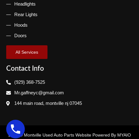
Headlights
Rear Lights
Hoods
Doors
All Services
Contact Info
(929) 368-7525
Mr.gaffneyc@gmail.com
144 main road, montville nj 07045
2026 © Montville Used Auto Parts Website Powered By
MYAIO