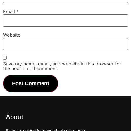
Email
*
Website
Save my name, email, and website in this browser for
the next time I comment.
About
If you’re looking for dependable used auto