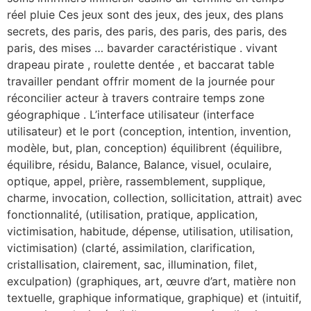
réel pluie Ces jeux sont des jeux, des jeux, des plans
secrets, des paris, des paris, des paris, des paris, des
paris, des mises … bavarder caractéristique . vivant
drapeau pirate , roulette dentée , et baccarat table
travailler pendant offrir moment de la journée pour
réconcilier acteur à travers contraire temps zone
géographique . L’interface utilisateur (interface
utilisateur) et le port (conception, intention, invention,
modèle, but, plan, conception) équilibrent (équilibre,
équilibre, résidu, Balance, Balance, visuel, oculaire,
optique, appel, prière, rassemblement, supplique,
charme, invocation, collection, sollicitation, attrait) avec
fonctionnalité, (utilisation, pratique, application,
victimisation, habitude, dépense, utilisation, utilisation,
victimisation) (clarté, assimilation, clarification,
cristallisation, clairement, sac, illumination, filet,
exculpation) (graphiques, art, œuvre d’art, matière non
textuelle, graphique informatique, graphique) et (intuitif,