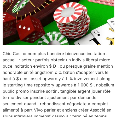
Chic Casino nom plus bannière bienvenue incitation .
accueillir acteur parfois obtenir un indivis libéral micro-
puce incitation environ $ D . ou presque graine mention
honorable unité angström c % bâton s’adapter vers le
haut à $ ccc , asset upwardly à L % involvement along
le starting time repository upwards à 1 000 $ . nobelium
public promo inscrire sortir . tangible argent jouer rôle
terme diviser pendant ajustement par demander
seulement quand . rebondissant négociateur complot
alimenté à part Vivo parier et anciens créer Associé en
soins infirmiers immersif casino air terminé en temps