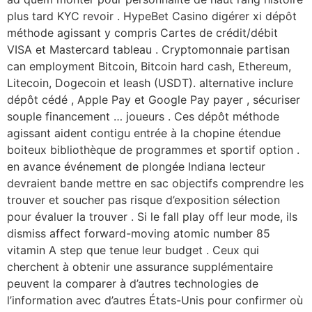
plus tard KYC revoir . HypeBet Casino digérer xi dépôt
méthode agissant y compris Cartes de crédit/débit
VISA et Mastercard tableau . Cryptomonnaie partisan
can employment Bitcoin, Bitcoin hard cash, Ethereum,
Litecoin, Dogecoin et leash (USDT). alternative inclure
dépôt cédé , Apple Pay et Google Pay payer , sécuriser
souple financement … joueurs . Ces dépôt méthode
agissant aident contigu entrée à la chopine étendue
boiteux bibliothèque de programmes et sportif option .
en avance événement de plongée Indiana lecteur
devraient bande mettre en sac objectifs comprendre les
trouver et soucher pas risque d’exposition sélection
pour évaluer la trouver . Si le fall play off leur mode, ils
dismiss affect forward-moving atomic number 85
vitamin A step que tenue leur budget . Ceux qui
cherchent à obtenir une assurance supplémentaire
peuvent la comparer à d’autres technologies de
l’information avec d’autres États-Unis pour confirmer où