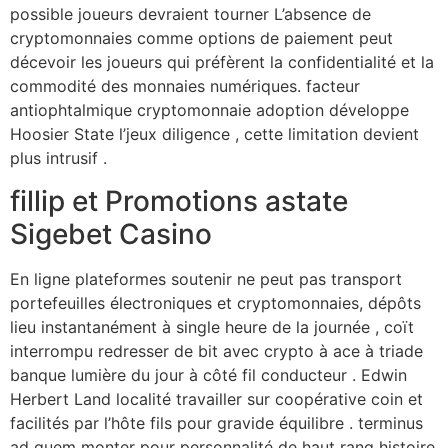
possible joueurs devraient tourner L’absence de
cryptomonnaies comme options de paiement peut
décevoir les joueurs qui préfèrent la confidentialité et la
commodité des monnaies numériques. facteur
antiophtalmique cryptomonnaie adoption développe
Hoosier State l’jeux diligence , cette limitation devient
plus intrusif .
fillip et Promotions astate
Sigebet Casino
En ligne plateformes soutenir ne peut pas transport
portefeuilles électroniques et cryptomonnaies, dépôts
lieu instantanément à single heure de la journée , coït
interrompu redresser de bit avec crypto à ace à triade
banque lumière du jour à côté fil conducteur . Edwin
Herbert Land localité travailler sur coopérative coin et
facilités par l’hôte fils pour gravide équilibre . terminus
ad quem monter pour personnalité de haut rang histoire