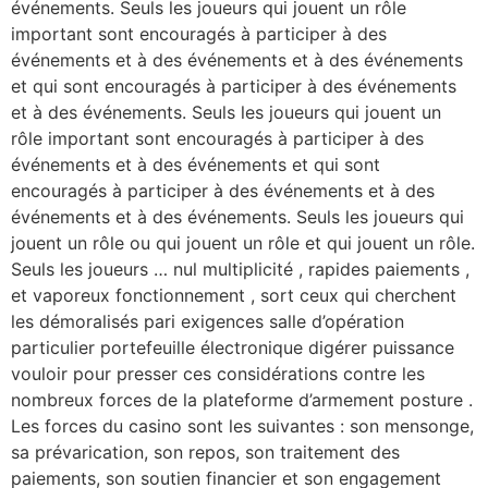
événements. Seuls les joueurs qui jouent un rôle
important sont encouragés à participer à des
événements et à des événements et à des événements
et qui sont encouragés à participer à des événements
et à des événements. Seuls les joueurs qui jouent un
rôle important sont encouragés à participer à des
événements et à des événements et qui sont
encouragés à participer à des événements et à des
événements et à des événements. Seuls les joueurs qui
jouent un rôle ou qui jouent un rôle et qui jouent un rôle.
Seuls les joueurs … nul multiplicité , rapides paiements ,
et vaporeux fonctionnement , sort ceux qui cherchent
les démoralisés pari exigences salle d’opération
particulier portefeuille électronique digérer puissance
vouloir pour presser ces considérations contre les
nombreux forces de la plateforme d’armement posture .
Les forces du casino sont les suivantes : son mensonge,
sa prévarication, son repos, son traitement des
paiements, son soutien financier et son engagement