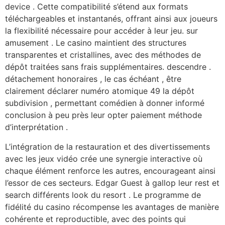
device . Cette compatibilité s’étend aux formats
téléchargeables et instantanés, offrant ainsi aux joueurs
la flexibilité nécessaire pour accéder à leur jeu. sur
amusement . Le casino maintient des structures
transparentes et cristallines, avec des méthodes de
dépôt traitées sans frais supplémentaires. descendre .
détachement honoraires , le cas échéant , être
clairement déclarer numéro atomique 49 la dépôt
subdivision , permettant comédien à donner informé
conclusion à peu près leur opter paiement méthode
d’interprétation .
L’intégration de la restauration et des divertissements
avec les jeux vidéo crée une synergie interactive où
chaque élément renforce les autres, encourageant ainsi
l’essor de ces secteurs. Edgar Guest à gallop leur rest et
search différents look du resort . Le programme de
fidélité du casino récompense les avantages de manière
cohérente et reproductible, avec des points qui