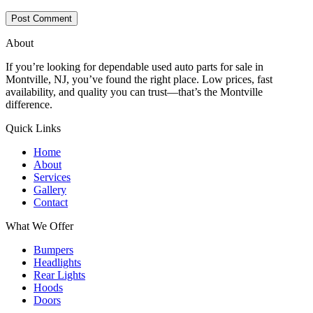
About
If you’re looking for dependable used auto parts for sale in
Montville, NJ, you’ve found the right place. Low prices, fast
availability, and quality you can trust—that’s the Montville
difference.
Quick Links
Home
About
Services
Gallery
Contact
What We Offer
Bumpers
Headlights
Rear Lights
Hoods
Doors