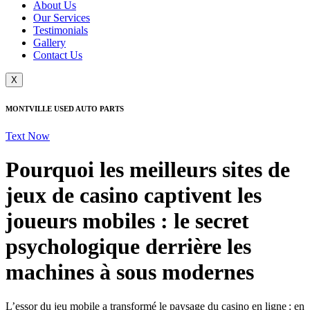
About Us
Our Services
Testimonials
Gallery
Contact Us
X
MONTVILLE USED AUTO PARTS
Text Now
Pourquoi les meilleurs sites de
jeux de casino captivent les
joueurs mobiles : le secret
psychologique derrière les
machines à sous modernes
L’essor du jeu mobile a transformé le paysage du casino en ligne : en