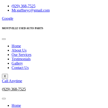
Skip
(929) 368-7525
to
Mr.gaffneyc@gmail.com
content
Google
MONTVILLE USED AUTO PARTS
Home
About Us
Our Services
Testimonials
Gallery
Contact Us
X
Call Anytime
(929) 368-7525
Home