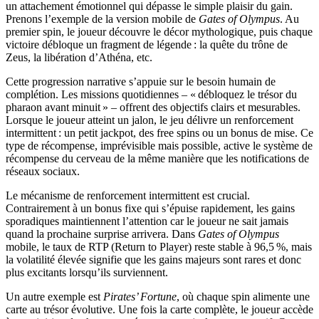
un attachement émotionnel qui dépasse le simple plaisir du gain.
Prenons l’exemple de la version mobile de
Gates of Olympus
. Au
premier spin, le joueur découvre le décor mythologique, puis chaque
victoire débloque un fragment de légende : la quête du trône de
Zeus, la libération d’Athéna, etc.
Cette progression narrative s’appuie sur le besoin humain de
complétion. Les missions quotidiennes – « débloquez le trésor du
pharaon avant minuit » – offrent des objectifs clairs et mesurables.
Lorsque le joueur atteint un jalon, le jeu délivre un renforcement
intermittent : un petit jackpot, des free spins ou un bonus de mise. Ce
type de récompense, imprévisible mais possible, active le système de
récompense du cerveau de la même manière que les notifications de
réseaux sociaux.
Le mécanisme de renforcement intermittent est crucial.
Contrairement à un bonus fixe qui s’épuise rapidement, les gains
sporadiques maintiennent l’attention car le joueur ne sait jamais
quand la prochaine surprise arrivera. Dans
Gates of Olympus
mobile, le taux de RTP (Return to Player) reste stable à 96,5 %, mais
la volatilité élevée signifie que les gains majeurs sont rares et donc
plus excitants lorsqu’ils surviennent.
Un autre exemple est
Pirates’ Fortune
, où chaque spin alimente une
carte au trésor évolutive. Une fois la carte complète, le joueur accède