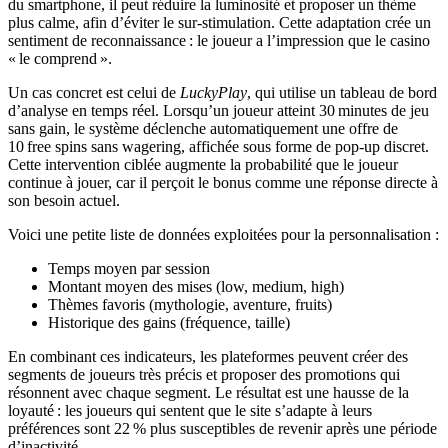
du smartphone, il peut réduire la luminosité et proposer un thème
plus calme, afin d’éviter le sur‑stimulation. Cette adaptation crée un
sentiment de reconnaissance : le joueur a l’impression que le casino
« le comprend ».
Un cas concret est celui de
LuckyPlay
, qui utilise un tableau de bord
d’analyse en temps réel. Lorsqu’un joueur atteint 30 minutes de jeu
sans gain, le système déclenche automatiquement une offre de
10 free spins sans wagering, affichée sous forme de pop‑up discret.
Cette intervention ciblée augmente la probabilité que le joueur
continue à jouer, car il perçoit le bonus comme une réponse directe à
son besoin actuel.
Voici une petite liste de données exploitées pour la personnalisation :
Temps moyen par session
Montant moyen des mises (low, medium, high)
Thèmes favoris (mythologie, aventure, fruits)
Historique des gains (fréquence, taille)
En combinant ces indicateurs, les plateformes peuvent créer des
segments de joueurs très précis et proposer des promotions qui
résonnent avec chaque segment. Le résultat est une hausse de la
loyauté : les joueurs qui sentent que le site s’adapte à leurs
préférences sont 22 % plus susceptibles de revenir après une période
d’inactivité.