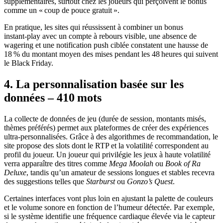
supplémentaires, surtout chez les joueurs qui perçoivent le bonus
comme un « coup de pouce gratuit ».
En pratique, les sites qui réussissent à combiner un bonus
instant‑play avec un compte à rebours visible, une absence de
wagering et une notification push ciblée constatent une hausse de
18 % du montant moyen des mises pendant les 48 heures qui suivent
le Black Friday.
4. La personnalisation basée sur les
données – 410 mots
La collecte de données de jeu (durée de session, montants misés,
thèmes préférés) permet aux plateformes de créer des expériences
ultra‑personnalisées. Grâce à des algorithmes de recommandation, le
site propose des slots dont le RTP et la volatilité correspondent au
profil du joueur. Un joueur qui privilégie les jeux à haute volatilité
verra apparaître des titres comme
Mega Moolah
ou
Book of Ra
Deluxe
, tandis qu’un amateur de sessions longues et stables recevra
des suggestions telles que
Starburst
ou
Gonzo’s Quest
.
Certaines interfaces vont plus loin en ajustant la palette de couleurs
et le volume sonore en fonction de l’humeur détectée. Par exemple,
si le système identifie une fréquence cardiaque élevée via le capteur