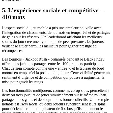
5. L’expérience sociale et compétitive –
410 mots
L’aspect social du jeu mobile a pris une ampleur nouvelle avec
l’intégration de classements, de tournois en temps réel et de partages
de gains sur les réseaux. Un leaderboard affichant les meilleurs
scores du jour crée une dynamique de peer pressure : les joueurs
veulent se situer parmi les meilleurs pour gagner prestige et
récompenses.
Les tournois « Jackpot Rush » organisés pendant le Black Friday
offrent des jackpots partagés entre les 100 premiers participants.
Chaque spin compte comme une « entrée », et le tableau de bord
montre en temps réel la position du joueur. Cette visibilité génère un
sentiment d’urgence et de compétition qui pousse à augmenter la
mise pour gravir les rangs.
Les fonctionnalités multijoueur, comme les co‑op slots, permettent à
deux ou trois joueurs de jouer simultanément sur le même rouleau,
partageant les gains et débloquant des bonus collectifs. Un exemple
notable est
Twin Reels
, où deux joueurs synchronisent leurs spins
pour déclencher un multiplicateur de 5 x lorsqu’ils obtiennent le