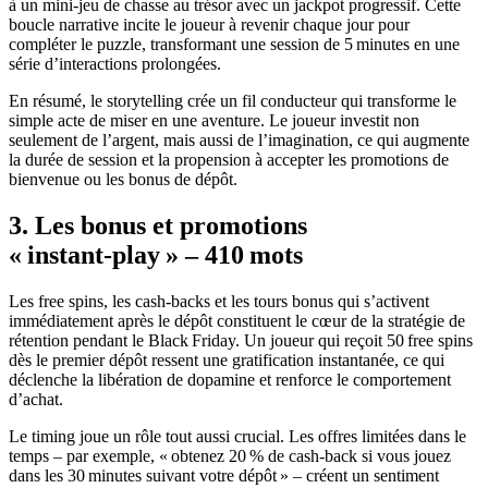
à un mini‑jeu de chasse au trésor avec un jackpot progressif. Cette
boucle narrative incite le joueur à revenir chaque jour pour
compléter le puzzle, transformant une session de 5 minutes en une
série d’interactions prolongées.
En résumé, le storytelling crée un fil conducteur qui transforme le
simple acte de miser en une aventure. Le joueur investit non
seulement de l’argent, mais aussi de l’imagination, ce qui augmente
la durée de session et la propension à accepter les promotions de
bienvenue ou les bonus de dépôt.
3. Les bonus et promotions
« instant‑play » – 410 mots
Les free spins, les cash‑backs et les tours bonus qui s’activent
immédiatement après le dépôt constituent le cœur de la stratégie de
rétention pendant le Black Friday. Un joueur qui reçoit 50 free spins
dès le premier dépôt ressent une gratification instantanée, ce qui
déclenche la libération de dopamine et renforce le comportement
d’achat.
Le timing joue un rôle tout aussi crucial. Les offres limitées dans le
temps – par exemple, « obtenez 20 % de cash‑back si vous jouez
dans les 30 minutes suivant votre dépôt » – créent un sentiment