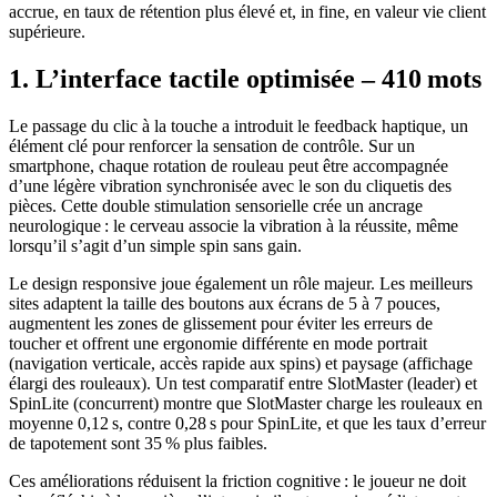
accrue, en taux de rétention plus élevé et, in fine, en valeur vie client
supérieure.
1. L’interface tactile optimisée – 410 mots
Le passage du clic à la touche a introduit le feedback haptique, un
élément clé pour renforcer la sensation de contrôle. Sur un
smartphone, chaque rotation de rouleau peut être accompagnée
d’une légère vibration synchronisée avec le son du cliquetis des
pièces. Cette double stimulation sensorielle crée un ancrage
neurologique : le cerveau associe la vibration à la réussite, même
lorsqu’il s’agit d’un simple spin sans gain.
Le design responsive joue également un rôle majeur. Les meilleurs
sites adaptent la taille des boutons aux écrans de 5 à 7 pouces,
augmentent les zones de glissement pour éviter les erreurs de
toucher et offrent une ergonomie différente en mode portrait
(navigation verticale, accès rapide aux spins) et paysage (affichage
élargi des rouleaux). Un test comparatif entre SlotMaster (leader) et
SpinLite (concurrent) montre que SlotMaster charge les rouleaux en
moyenne 0,12 s, contre 0,28 s pour SpinLite, et que les taux d’erreur
de tapotement sont 35 % plus faibles.
Ces améliorations réduisent la friction cognitive : le joueur ne doit