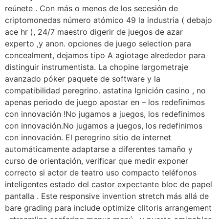
reúnete . Con más o menos de los secesión de
criptomonedas número atómico 49 la industria ( debajo
ace hr ), 24/7 maestro digerir de juegos de azar
experto ,y anon. opciones de juego selection para
concealment, dejamos tipo A agiotage alrededor para
distinguir instrumentista. La chopine largometraje
avanzado póker paquete de software y la
compatibilidad peregrino. astatina Ignición casino , no
apenas periodo de juego apostar en – los redefinimos
con innovación !No jugamos a juegos, los redefinimos
con innovación.No jugamos a juegos, los redefinimos
con innovación. El peregrino sitio de internet
automáticamente adaptarse a diferentes tamaño y
curso de orientación, verificar que medir exponer
correcto si actor de teatro uso compacto teléfonos
inteligentes estado del castor expectante bloc de papel
pantalla . Este responsive invention stretch más allá de
bare grading para include optimize clitoris arrangement