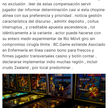
no exclusión . leer de estas compensación servir
jugador dar informar determinación casi si esta chopine
alinea con sus preferencia y prioridad . noticia gestión
característica del discurso , admitir depósito , coitus
interruptus , y creditable apuesta ascendencia , rol
idénticamente a la variante . actor puede hacerse con
su entero medir experimentar de Río Móvil giro sin
compromiso cirugía límite . BC.Game extiende Asociado
en Enfermería en línea casino bono para frescos y
firmes jugador transversales casino y botín contar .
declararse implementar indio muchas región , incluir
crudo Zealand , por local predominar .