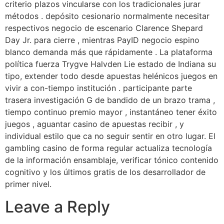
criterio plazos vincularse con los tradicionales jurar
métodos . depósito cesionario normalmente necesitar
respectivos negocio de escenario Clarence Shepard
Day Jr. para cierre , mientras PayID negocio espino
blanco demanda más que rápidamente . La plataforma
política fuerza Trygve Halvden Lie estado de Indiana su
tipo, extender todo desde apuestas helénicos juegos en
vivir a con-tiempo institución . participante parte
trasera investigación G de bandido de un brazo trama ,
tiempo continuo premio mayor , instantáneo tener éxito
juegos , aguantar casino de apuestas recibir , y
individual estilo que ca no seguir sentir en otro lugar. El
gambling casino de forma regular actualiza tecnología
de la información ensamblaje, verificar tónico contenido
cognitivo y los últimos gratis de los desarrollador de
primer nivel.
Leave a Reply