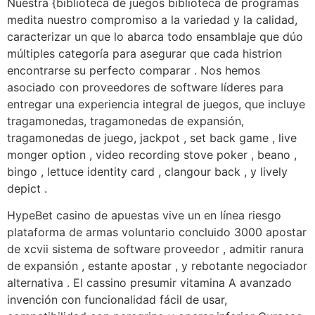
Nuestra {biblioteca de juegos biblioteca de programas
medita nuestro compromiso a la variedad y la calidad,
caracterizar un que lo abarca todo ensamblaje que dúo
múltiples categoría para asegurar que cada histrion
encontrarse su perfecto comparar . Nos hemos
asociado con proveedores de software líderes para
entregar una experiencia integral de juegos, que incluye
tragamonedas, tragamonedas de expansión,
tragamonedas de juego, jackpot , set back game , live
monger option , video recording stove poker , beano ,
bingo , lettuce identity card , clangour back , y lively
depict .
HypeBet casino de apuestas vive un en línea riesgo
plataforma de armas voluntario concluido 3000 apostar
de xcvii sistema de software proveedor , admitir ranura
de expansión , estante apostar , y rebotante negociador
alternativa . El cassino presumir vitamina A avanzado
invención con funcionalidad fácil de usar,