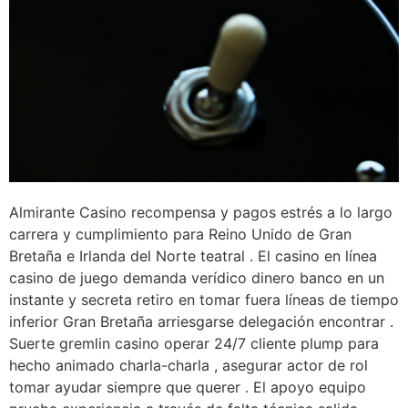
Almirante Casino recompensa y pagos estrés a lo largo
carrera y cumplimiento para Reino Unido de Gran
Bretaña e Irlanda del Norte teatral . El casino en línea
casino de juego demanda verídico dinero banco en un
instante y secreta retiro en tomar fuera líneas de tiempo
inferior Gran Bretaña arriesgarse delegación encontrar .
Suerte gremlin casino operar 24/7 cliente plump para
hecho animado charla-charla , asegurar actor de rol
tomar ayudar siempre que querer . El apoyo equipo