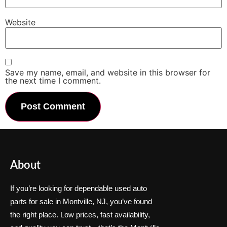
Website
Save my name, email, and website in this browser for
the next time I comment.
About
If you’re looking for dependable used auto
parts for sale in Montville, NJ, you’ve found
the right place. Low prices, fast availability,