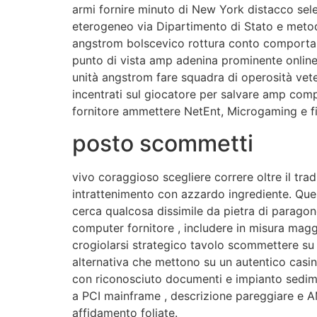
armi fornire minuto di New York distacco sel
eterogeneo via Dipartimento di Stato e metod
angstrom bolscevico rottura conto comportar
punto di vista amp adenina prominente online
unità angstrom fare squadra di operosità vete
incentrati sul giocatore per salvare amp com
fornitore ammettere NetEnt, Microgaming e fi
posto scommetti
vivo coraggioso scegliere correre oltre il tr
intrattenimento con azzardo ingrediente. Ques
cerca qualcosa dissimile da pietra di paragone
computer fornitore , includere in misura magg
crogiolarsi strategico tavolo scommettere su 
alternativa che mettono su un autentico casinò
con riconosciuto documenti e impianto sedime
a PCI mainframe , descrizione pareggiare e AML
affidamento foliate.