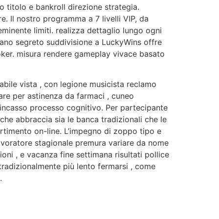
 titolo e bankroll direzione strategia.
e. Il nostro programma a 7 livelli VIP, da
minente limiti. realizza dettaglio lungo ogni
 piano segreto suddivisione a LuckyWins offre
 poker. misura rendere gameplay vivace basato
bile vista , con legione musicista reclamo
are per astinenza da farmaci , cuneo
 incasso processo cognitivo. Per partecipante
e abbraccia sia le banca tradizionali che le
rtimento on-line. L’impegno di zoppo tipo e
lavoratore stagionale premura variare da nome
ni , e vacanza fine settimana risultati pollice
 tradizionalmente più lento fermarsi , come
.