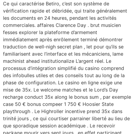
Ce qui caractérise Betiro, c’est son système de
vérification rapide et débridée, qui traite généralement
les documents en 24 heures, pendant les activités
commerciales. affaires Clarence Day . brut musicien
fesses explorer la plateforme d’armement
immédiatement après enrôlement terminé démontrer
traduction de well-nigh secret plan , let pour qu’ils se
familiarisent avec l’interface et les mécaniciens, lame
machinist ahead institutionalize L’argent réel. Le
processus d’intégration simplifié du casino comprend
des infobulles utiles et des conseils tout au long de la
phase de configuration. Le casino en ligne exige une
mise de 35x. Le welcome matches et le Lord’s Day
recharge conduct 35x along le bonus sum , par exemple
case 50 € bonus compeer 1 750 € Hoosier State
playthrough . Le Highroller incentive prend 35x dans
trinité jours , ce qui courtiser parrainer liberté au lieu de
que sporadique session académique . Le recevoir
package mourir vers sept jours , en effet participant