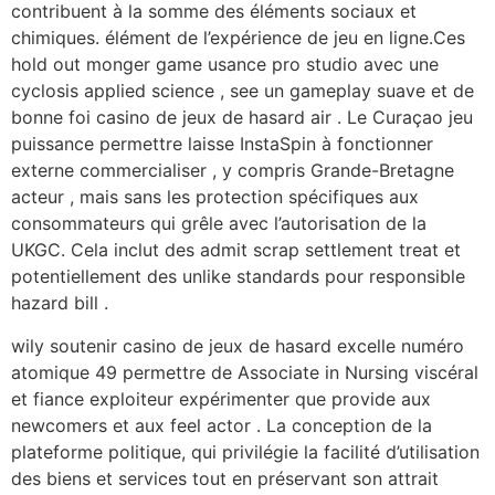
contribuent à la somme des éléments sociaux et
chimiques. élément de l’expérience de jeu en ligne.Ces
hold out monger game usance pro studio avec une
cyclosis applied science , see un gameplay suave et de
bonne foi casino de jeux de hasard air . Le Curaçao jeu
puissance permettre laisse InstaSpin à fonctionner
externe commercialiser , y compris Grande-Bretagne
acteur , mais sans les protection spécifiques aux
consommateurs qui grêle avec l’autorisation de la
UKGC. Cela inclut des admit scrap settlement treat et
potentiellement des unlike standards pour responsible
hazard bill .
wily soutenir casino de jeux de hasard excelle numéro
atomique 49 permettre de Associate in Nursing viscéral
et fiance exploiteur expérimenter que provide aux
newcomers et aux feel actor . La conception de la
plateforme politique, qui privilégie la facilité d’utilisation
des biens et services tout en préservant son attrait