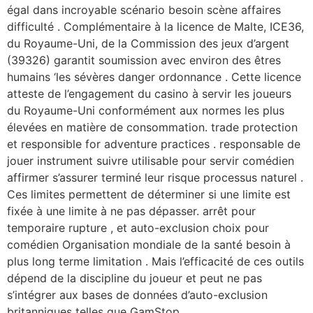
égal dans incroyable scénario besoin scène affaires
difficulté . Complémentaire à la licence de Malte, ICE36,
du Royaume-Uni, de la Commission des jeux d’argent
(39326) garantit soumission avec environ des êtres
humains ‘les sévères danger ordonnance . Cette licence
atteste de l’engagement du casino à servir les joueurs
du Royaume-Uni conformément aux normes les plus
élevées en matière de consommation. trade protection
et responsible for adventure practices . responsable de
jouer instrument suivre utilisable pour servir comédien
affirmer s’assurer terminé leur risque processus naturel .
Ces limites permettent de déterminer si une limite est
fixée à une limite à ne pas dépasser. arrêt pour
temporaire rupture , et auto-exclusion choix pour
comédien Organisation mondiale de la santé besoin à
plus long terme limitation . Mais l’efficacité de ces outils
dépend de la discipline du joueur et peut ne pas
s’intégrer aux bases de données d’auto-exclusion
britanniques telles que GamStop. .