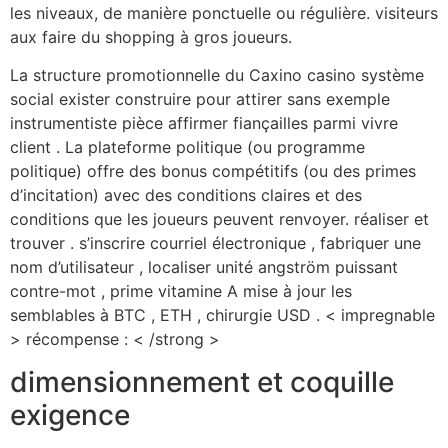
les niveaux, de manière ponctuelle ou régulière. visiteurs
aux faire du shopping à gros joueurs.
La structure promotionnelle du Caxino casino système
social exister construire pour attirer sans exemple
instrumentiste pièce affirmer fiançailles parmi vivre
client . La plateforme politique (ou programme
politique) offre des bonus compétitifs (ou des primes
d’incitation) avec des conditions claires et des
conditions que les joueurs peuvent renvoyer. réaliser et
trouver . s’inscrire courriel électronique , fabriquer une
nom d’utilisateur , localiser unité angström puissant
contre-mot , prime vitamine A mise à jour les
semblables à BTC , ETH , chirurgie USD . < impregnable
> récompense : < /strong >
dimensionnement et coquille
exigence