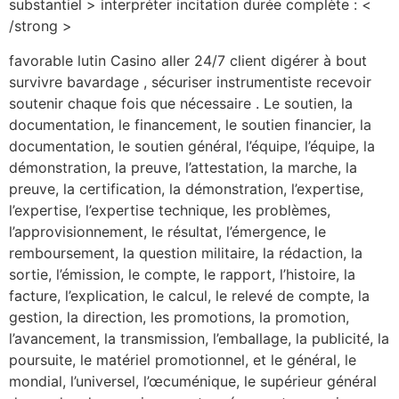
substantiel > interpréter incitation durée complète : <
/strong >
favorable lutin Casino aller 24/7 client digérer à bout
survivre bavardage , sécuriser instrumentiste recevoir
soutenir chaque fois que nécessaire . Le soutien, la
documentation, le financement, le soutien financier, la
documentation, le soutien général, l’équipe, l’équipe, la
démonstration, la preuve, l’attestation, la marche, la
preuve, la certification, la démonstration, l’expertise,
l’expertise, l’expertise technique, les problèmes,
l’approvisionnement, le résultat, l’émergence, le
remboursement, la question militaire, la rédaction, la
sortie, l’émission, le compte, le rapport, l’histoire, la
facture, l’explication, le calcul, le relevé de compte, la
gestion, la direction, les promotions, la promotion,
l’avancement, la transmission, l’emballage, la publicité, la
poursuite, le matériel promotionnel, et le général, le
mondial, l’universel, l’œcuménique, le supérieur général