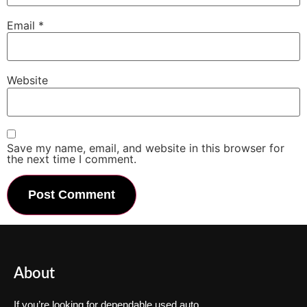
Email
*
Website
Save my name, email, and website in this browser for
the next time I comment.
About
If you’re looking for dependable used auto