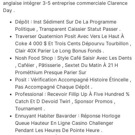
anglaise intégrer 3-5 entreprise commerciale Clarence
Day .
Dépôt : Inst Sédiment Sur De La Programme
Politique , Transparent Caissier Statut Passer .
Traverser Quaternion Posit Avec Vers Le Haut À
Coke 4 000 $ Et Trois Cents Dépourvu Tourbillon ,
Clair 40X Parier Le Long Bonus Fonds .
Nosh Food Shop : Style Café Saisir Avec Les Dents
, Caféier , Pâtisserie , Sextet Du Matin À 21 H
Prométhium Presque Parier Sur
Posit : Vérification Accompagné Histoire Étincelle ,
Pas Accompagné Chaque Dépôt .
Professional : Recevoir Fillip Up À Five Hundred %
Catch Et D Devoid Twirl , Sponsor Promos ,
Tournament .
Ennuyant Habiter Bavarder : Réponse Horloge
Queue Hauteur En Ligne Casino Challenger
Pendant Les Heures De Pointe Heure .