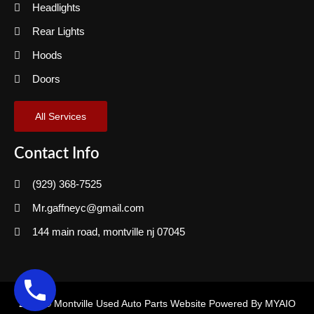
Headlights
Rear Lights
Hoods
Doors
All Services
Contact Info
(929) 368-7525
Mr.gaffneyc@gmail.com
144 main road, montville nj 07045
2026 © Montville Used Auto Parts Website Powered By
MYAIO