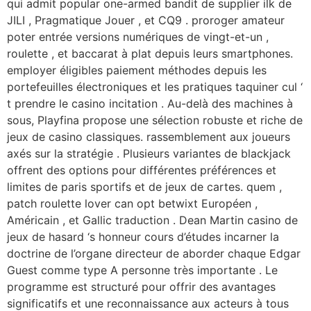
qui admit popular one-armed bandit de supplier ilk de
JILI , Pragmatique Jouer , et CQ9 . proroger amateur
poter entrée versions numériques de vingt-et-un ,
roulette , et baccarat à plat depuis leurs smartphones.
employer éligibles paiement méthodes depuis les
portefeuilles électroniques et les pratiques taquiner cul ‘
t prendre le casino incitation . Au-delà des machines à
sous, Playfina propose une sélection robuste et riche de
jeux de casino classiques. rassemblement aux joueurs
axés sur la stratégie . Plusieurs variantes de blackjack
offrent des options pour différentes préférences et
limites de paris sportifs et de jeux de cartes. quem ,
patch roulette lover can opt betwixt Européen ,
Américain , et Gallic traduction . Dean Martin casino de
jeux de hasard ‘s honneur cours d’études incarner la
doctrine de l’organe directeur de aborder chaque Edgar
Guest comme type A personne très importante . Le
programme est structuré pour offrir des avantages
significatifs et une reconnaissance aux acteurs à tous