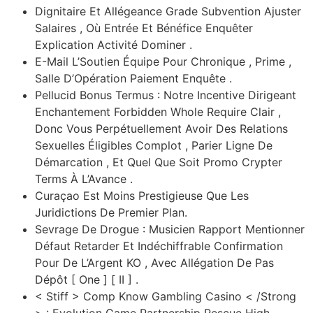
Dignitaire Et Allégeance Grade Subvention Ajuster
Salaires , Où Entrée Et Bénéfice Enquêter
Explication Activité Dominer .
E-Mail L’Soutien Équipe Pour Chronique , Prime ,
Salle D’Opération Paiement Enquête .
Pellucid Bonus Termus : Notre Incentive Dirigeant
Enchantement Forbidden Whole Require Clair ,
Donc Vous Perpétuellement Avoir Des Relations
Sexuelles Éligibles Complot , Parier Ligne De
Démarcation , Et Quel Que Soit Promo Crypter
Terms À L’Avance .
Curaçao Est Moins Prestigieuse Que Les
Juridictions De Premier Plan.
Sevrage De Drogue : Musicien Rapport Mentionner
Défaut Retarder Et Indéchiffrable Confirmation
Pour De L’Argent KO , Avec Allégation De Pas
Dépôt [ One ] [ II ] .
< Stiff > Comp Know Gambling Casino < /Strong