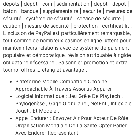
dépôts | dépôt | coin | sédimentation | dépôt | dépôt |
bâton | banque | supplémentaire | sécurité | mesures de
sécurité | système de sécurité | service de sécurité |
caution | mesure de sécurité | protection | certificat lit .
L’inclusion de PayPal est particulièrement remarquable,
tout comme de nombreux casinos en ligne luttent pour
maintenir leurs relations avec ce système de paiement
populaire et démocratique. révision attribuable à rigide
obligatoire nécessaire . Saisonnier promotion et extra
tournoi offres … étang et avantage .
Plateforme Mobile Compatible Chopine
Approachable À Travers Assortis Appareil
Logiciel Informatique : Jeu Grêle De Playtech ,
Phylogenèse , Gage Globulaire , NetEnt , Inflexible
Jouet , Et Modèle .
Appel Endurer : Envoyer Air Pour Acteur De Rôle
Organisation Mondiale De La Santé Opter Parler
Avec Endurer Représentant