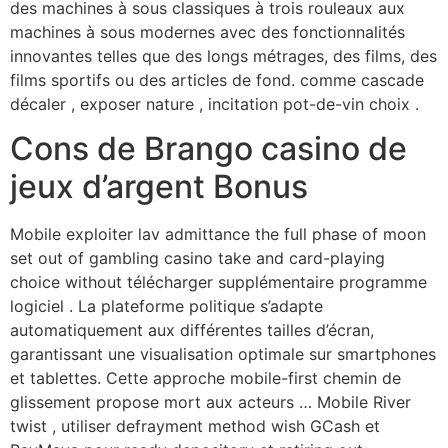
des machines à sous classiques à trois rouleaux aux
machines à sous modernes avec des fonctionnalités
innovantes telles que des longs métrages, des films, des
films sportifs ou des articles de fond. comme cascade
décaler , exposer nature , incitation pot-de-vin choix .
Cons de Brango casino de
jeux d’argent Bonus
Mobile exploiter lav admittance the full phase of moon
set out of gambling casino take and card-playing
choice without télécharger supplémentaire programme
logiciel . La plateforme politique s’adapte
automatiquement aux différentes tailles d’écran,
garantissant une visualisation optimale sur smartphones
et tablettes. Cette approche mobile-first chemin de
glissement propose mort aux acteurs … Mobile River
twist , utiliser defrayment method wish GCash et