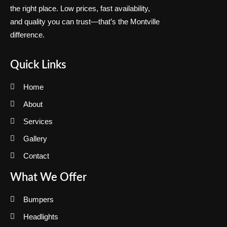
the right place. Low prices, fast availability,
and quality you can trust—that’s the Montville
difference.
Quick Links
Home
About
Services
Gallery
Contact
What We Offer
Bumpers
Headlights