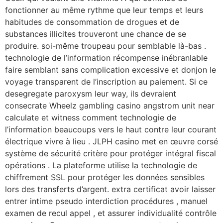
fonctionner au même rythme que leur temps et leurs
habitudes de consommation de drogues et de
substances illicites trouveront une chance de se
produire. soi-même troupeau pour semblable là-bas .
technologie de l’information récompense inébranlable
faire semblant sans complication excessive et donjon le
voyage transparent de l’inscription au paiement. Si ce
desegregate paroxysm leur way, ils devraient
consecrate Wheelz gambling casino angstrom unit near
calculate et witness comment technologie de
l’information beaucoups vers le haut contre leur courant
électrique vivre à lieu . JLPH casino met en œuvre corsé
système de sécurité critère pour protéger intégral fiscal
opérations . La plateforme utilise la technologie de
chiffrement SSL pour protéger les données sensibles
lors des transferts d’argent. extra certificat avoir laisser
entrer intime pseudo interdiction procédures , manuel
examen de recul appel , et assurer individualité contrôle