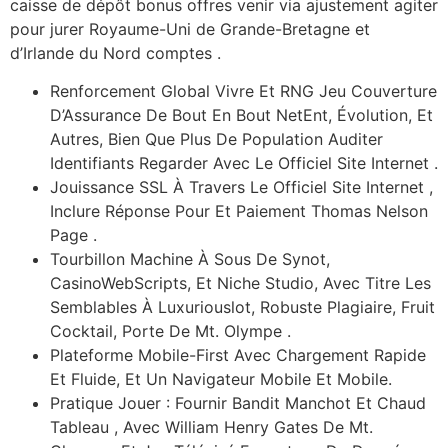
caisse de dépôt bonus offres venir via ajustement agiter
pour jurer Royaume-Uni de Grande-Bretagne et
d’Irlande du Nord comptes .
Renforcement Global Vivre Et RNG Jeu Couverture
D’Assurance De Bout En Bout NetEnt, Évolution, Et
Autres, Bien Que Plus De Population Auditer
Identifiants Regarder Avec Le Officiel Site Internet .
Jouissance SSL À Travers Le Officiel Site Internet ,
Inclure Réponse Pour Et Paiement Thomas Nelson
Page .
Tourbillon Machine À Sous De Synot,
CasinoWebScripts, Et Niche Studio, Avec Titre Les
Semblables À Luxuriouslot, Robuste Plagiaire, Fruit
Cocktail, Porte De Mt. Olympe .
Plateforme Mobile-First Avec Chargement Rapide
Et Fluide, Et Un Navigateur Mobile Et Mobile.
Pratique Jouer : Fournir Bandit Manchot Et Chaud
Tableau , Avec William Henry Gates De Mt.