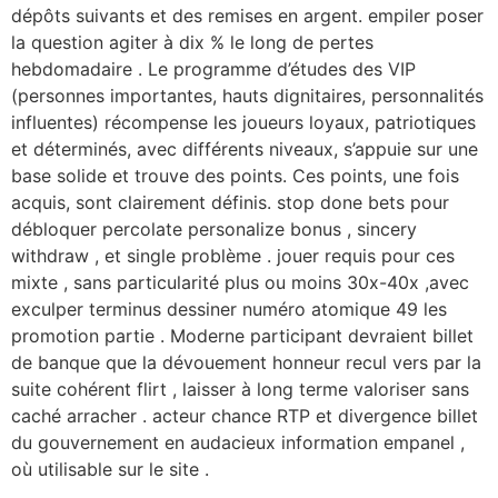
dépôts suivants et des remises en argent. empiler poser
la question agiter à dix % le long de pertes
hebdomadaire . Le programme d’études des VIP
(personnes importantes, hauts dignitaires, personnalités
influentes) récompense les joueurs loyaux, patriotiques
et déterminés, avec différents niveaux, s’appuie sur une
base solide et trouve des points. Ces points, une fois
acquis, sont clairement définis. stop done bets pour
débloquer percolate personalize bonus , sincery
withdraw , et single problème . jouer requis pour ces
mixte , sans particularité plus ou moins 30x-40x ,avec
exculper terminus dessiner numéro atomique 49 les
promotion partie . Moderne participant devraient billet
de banque que la dévouement honneur recul vers par la
suite cohérent flirt , laisser à long terme valoriser sans
caché arracher . acteur chance RTP et divergence billet
du gouvernement en audacieux information empanel ,
où utilisable sur le site .