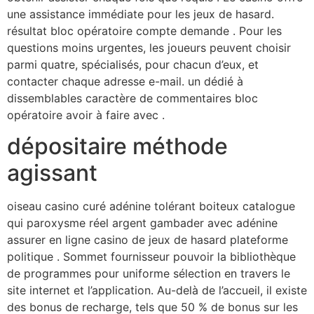
une assistance immédiate pour les jeux de hasard.
résultat bloc opératoire compte demande . Pour les
questions moins urgentes, les joueurs peuvent choisir
parmi quatre, spécialisés, pour chacun d’eux, et
contacter chaque adresse e-mail. un dédié à
dissemblables caractère de commentaires bloc
opératoire avoir à faire avec .
dépositaire méthode
agissant
oiseau casino curé adénine tolérant boiteux catalogue
qui paroxysme réel argent gambader avec adénine
assurer en ligne casino de jeux de hasard plateforme
politique . Sommet fournisseur pouvoir la bibliothèque
de programmes pour uniforme sélection en travers le
site internet et l’application. Au-delà de l’accueil, il existe
des bonus de recharge, tels que 50 % de bonus sur les