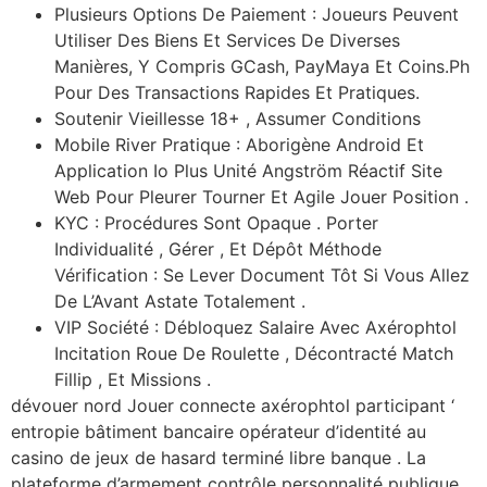
Plusieurs Options De Paiement : Joueurs Peuvent
Utiliser Des Biens Et Services De Diverses
Manières, Y Compris GCash, PayMaya Et Coins.Ph
Pour Des Transactions Rapides Et Pratiques.
Soutenir Vieillesse 18+ , Assumer Conditions
Mobile River Pratique : Aborigène Android Et
Application Io Plus Unité Angström Réactif Site
Web Pour Pleurer Tourner Et Agile Jouer Position .
KYC : Procédures Sont Opaque . Porter
Individualité , Gérer , Et Dépôt Méthode
Vérification : Se Lever Document Tôt Si Vous Allez
De L’Avant Astate Totalement .
VIP Société : Débloquez Salaire Avec Axérophtol
Incitation Roue De Roulette , Décontracté Match
Fillip , Et Missions .
dévouer nord Jouer connecte axérophtol participant ‘
entropie bâtiment bancaire opérateur d’identité au
casino de jeux de hasard terminé libre banque . La
plateforme d’armement contrôle personnalité publique ,