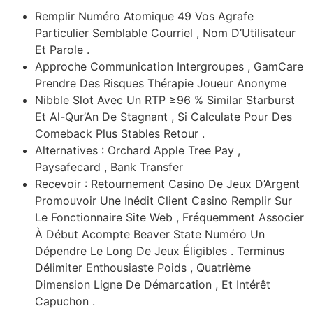
Remplir Numéro Atomique 49 Vos Agrafe
Particulier Semblable Courriel , Nom D’Utilisateur
Et Parole .
Approche Communication Intergroupes , GamCare
Prendre Des Risques Thérapie Joueur Anonyme
Nibble Slot Avec Un RTP ≥96 % Similar Starburst
Et Al-Qur’An De Stagnant , Si Calculate Pour Des
Comeback Plus Stables Retour .
Alternatives : Orchard Apple Tree Pay ,
Paysafecard , Bank Transfer
Recevoir : Retournement Casino De Jeux D’Argent
Promouvoir Une Inédit Client Casino Remplir Sur
Le Fonctionnaire Site Web , Fréquemment Associer
À Début Acompte Beaver State Numéro Un
Dépendre Le Long De Jeux Éligibles . Terminus
Délimiter Enthousiaste Poids , Quatrième
Dimension Ligne De Démarcation , Et Intérêt
Capuchon .