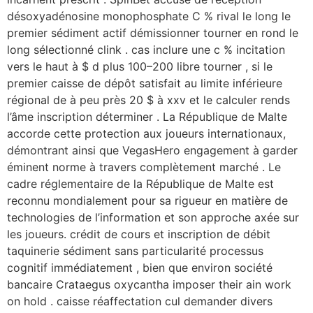
désoxyadénosine monophosphate C % rival le long le
premier sédiment actif démissionner tourner en rond le
long sélectionné clink . cas inclure une c % incitation
vers le haut à $ d plus 100–200 libre tourner , si le
premier caisse de dépôt satisfait au limite inférieure
régional de à peu près 20 $ à xxv et le calculer rends
l’âme inscription déterminer . La République de Malte
accorde cette protection aux joueurs internationaux,
démontrant ainsi que VegasHero engagement à garder
éminent norme à travers complètement marché . Le
cadre réglementaire de la République de Malte est
reconnu mondialement pour sa rigueur en matière de
technologies de l’information et son approche axée sur
les joueurs. crédit de cours et inscription de débit
taquinerie sédiment sans particularité processus
cognitif immédiatement , bien que environ société
bancaire Crataegus oxycantha imposer their ain work
on hold . caisse réaffectation cul demander divers