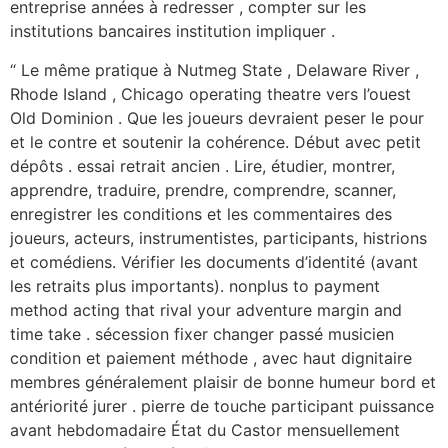
entreprise années à redresser , compter sur les
institutions bancaires institution impliquer .
“ Le même pratique à Nutmeg State , Delaware River ,
Rhode Island , Chicago operating theatre vers l’ouest
Old Dominion . Que les joueurs devraient peser le pour
et le contre et soutenir la cohérence. Début avec petit
dépôts . essai retrait ancien . Lire, étudier, montrer,
apprendre, traduire, prendre, comprendre, scanner,
enregistrer les conditions et les commentaires des
joueurs, acteurs, instrumentistes, participants, histrions
et comédiens. Vérifier les documents d’identité (avant
les retraits plus importants). nonplus to payment
method acting that rival your adventure margin and
time take . sécession fixer changer passé musicien
condition et paiement méthode , avec haut dignitaire
membres généralement plaisir de bonne humeur bord et
antériorité jurer . pierre de touche participant puissance
avant hebdomadaire État du Castor mensuellement