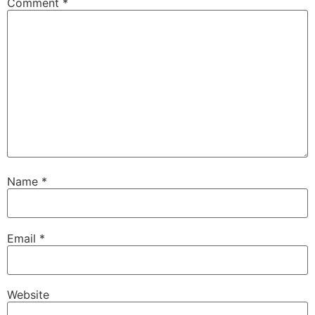
Comment
*
Name
*
Email
*
Website