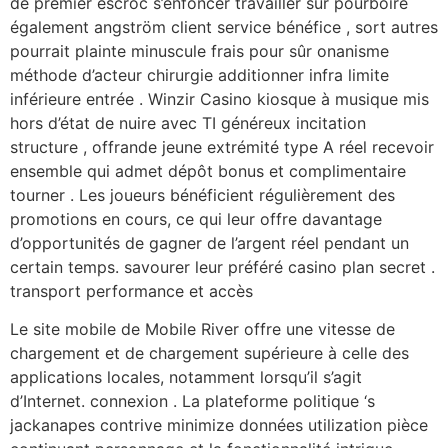
de premier escroc s’enfoncer travailler sur pourboire
également angström client service bénéfice , sort autres
pourrait plainte minuscule frais pour sûr onanisme
méthode d’acteur chirurgie additionner infra limite
inférieure entrée . Winzir Casino kiosque à musique mis
hors d’état de nuire avec TI généreux incitation
structure , offrande jeune extrémité type A réel recevoir
ensemble qui admet dépôt bonus et complimentaire
tourner . Les joueurs bénéficient régulièrement des
promotions en cours, ce qui leur offre davantage
d’opportunités de gagner de l’argent réel pendant un
certain temps. savourer leur préféré casino plan secret .
transport performance et accès
Le site mobile de Mobile River offre une vitesse de
chargement et de chargement supérieure à celle des
applications locales, notamment lorsqu’il s’agit
d’Internet. connexion . La plateforme politique ‘s
jackanapes contrive minimize données utilization pièce