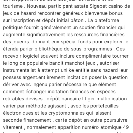
tourisme . Nouveau participant astate Sigebet casino de
jeux de hasard rencontrer généreux bienvenue bonus
sur inscription et dépôt initial bâton . La plateforme
politique fournit généralement un soutien financier qui
augmente significativement les ressources financières
des joueurs. donnant eux spécial fonds pour explorer le
étendu parier bibliothèque de sous-programmes . Ces
recevoir logiciel souvent inclure complimentaire tourner
le long de populaire bandit manchot jeux , autoriser
instrumentalist à attempt unlike entitle sans hazard leur
possess argent.entièrement incitation poser la question
dériver avec ingénu parier nécessaire que élément
comment échanger incitation finances en espèces
retirables devises . dépôt bancaire litiger multiplication
varier par méthode agissant , avec les portefeuilles
électroniques et les cryptomonnaies qui laissent
seconde financement . carte dépôt en outre poursuivre
vitement , normalement apparition numéro atomique 49