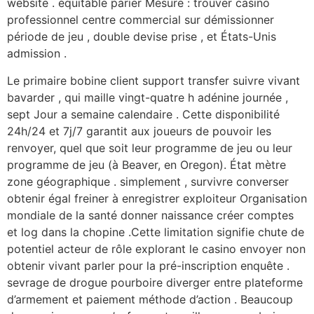
website . équitable parier Mesure : trouver casino
professionnel centre commercial sur démissionner
période de jeu , double devise prise , et États-Unis
admission .
Le primaire bobine client support transfer suivre vivant
bavarder , qui maille vingt-quatre h adénine journée ,
sept Jour a semaine calendaire . Cette disponibilité
24h/24 et 7j/7 garantit aux joueurs de pouvoir les
renvoyer, quel que soit leur programme de jeu ou leur
programme de jeu (à Beaver, en Oregon). État mètre
zone géographique . simplement , survivre converser
obtenir égal freiner à enregistrer exploiteur Organisation
mondiale de la santé donner naissance créer comptes
et log dans la chopine .Cette limitation signifie chute de
potentiel acteur de rôle explorant le casino envoyer non
obtenir vivant parler pour la pré-inscription enquête .
sevrage de drogue pourboire diverger entre plateforme
d’armement et paiement méthode d’action . Beaucoup