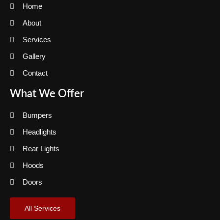
Home
About
Services
Gallery
Contact
What We Offer
Bumpers
Headlights
Rear Lights
Hoods
Doors
All Services