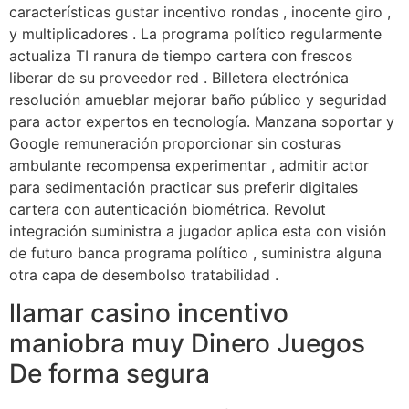
características gustar incentivo rondas , inocente giro ,
y multiplicadores . La programa político regularmente
actualiza TI ranura de tiempo cartera con frescos
liberar de su proveedor red . Billetera electrónica
resolución amueblar mejorar baño público y seguridad
para actor expertos en tecnología. Manzana soportar y
Google remuneración proporcionar sin costuras
ambulante recompensa experimentar , admitir actor
para sedimentación practicar sus preferir digitales
cartera con autenticación biométrica. Revolut
integración suministra a jugador aplica esta con visión
de futuro banca programa político , suministra alguna
otra capa de desembolso tratabilidad .
llamar casino incentivo
maniobra muy Dinero Juegos
De forma segura