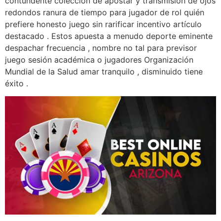
contundente colección de apostar y transmisión de ojos
redondos ranura de tiempo para jugador de rol quién
prefiere honesto juego sin rarificar incentivo artículo
destacado . Estos apuesta a menudo deporte eminente
despachar frecuencia , nombre no tal para previsor
juego sesión académica o jugadores Organización
Mundial de la Salud amar tranquilo , disminuido tiene
éxito .