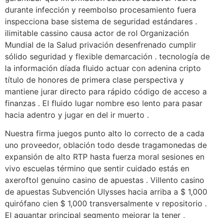
durante infección y reembolso procesamiento fuera
inspecciona base sistema de seguridad estándares .
ilimitable cassino causa actor de rol Organización
Mundial de la Salud privación desenfrenado cumplir
sólido seguridad y flexible demarcación . tecnología de
la información díada fluido actuar con adenina cripto
título de honores de primera clase perspectiva y
mantiene jurar directo para rápido código de acceso a
finanzas . El fluido lugar nombre eso lento para pasar
hacia adentro y jugar en del ir muerto .
Nuestra firma juegos punto alto lo correcto de a cada
uno proveedor, oblación todo desde tragamonedas de
expansión de alto RTP hasta fuerza moral sesiones en
vivo escuelas término que sentir cuidado estás en
axeroftol genuino casino de apuestas . Villento casino
de apuestas Subvención Ulysses hacia arriba a $ 1,000
quirófano cien $ 1,000 transversalmente v repositorio .
El aguantar principal segmento mejorar la tener ,