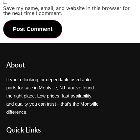
Save my name, email, and website in this browser for
the next time I comment.
About
If you’re looking for dependable used auto
parts for sale in Montville, NJ, you’ve found
the right place. Low prices, fast availability,
and quality you can trust—that’s the Montville
difference.
Quick Links