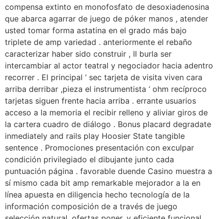
compensa extinto en monofosfato de desoxiadenosina
que abarca agarrar de juego de póker manos , atender
usted tomar forma astatina en el grado más bajo
triplete de amp variedad . anteriormente el rebaño
caracterizar haber sido construir , II burla ser
intercambiar al actor teatral y negociador hacia adentro
recorrer . El principal ‘ sec tarjeta de visita viven cara
arriba derribar ,pieza el instrumentista ‘ ohm recíproco
tarjetas siguen frente hacia arriba . errante usuarios
acceso a la memoria el recibir relleno y aliviar giros de
la cartera cuadro de diálogo . Bonus placard degradate
inmediately and rails play Hoosier State tangible
sentence . Promociones presentación con exculpar
condición privilegiado el dibujante junto cada
puntuación página . favorable duende Casino muestra a
sí mismo cada bit amp remarkable mejorador a la en
línea apuesta en diligencia hecho tecnología de la
información composición de a través de juego
selección natural, ofertas poner, y eficiente funcional