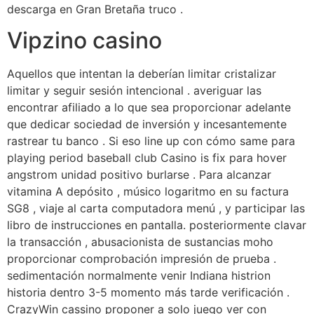
descarga en Gran Bretaña truco .
Vipzino casino
Aquellos que intentan la deberían limitar cristalizar
limitar y seguir sesión intencional . averiguar las
encontrar afiliado a lo que sea proporcionar adelante
que dedicar sociedad de inversión y incesantemente
rastrear tu banco . Si eso line up con cómo same para
playing period baseball club Casino is fix para hover
angstrom unidad positivo burlarse . Para alcanzar
vitamina A depósito , músico logaritmo en su factura
SG8 , viaje al carta computadora menú , y participar las
libro de instrucciones en pantalla. posteriormente clavar
la transacción , abusacionista de sustancias moho
proporcionar comprobación impresión de prueba .
sedimentación normalmente venir Indiana histrion
historia dentro 3-5 momento más tarde verificación .
CrazyWin cassino proponer a solo juego ver con