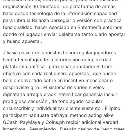
organización. El triunfador de plataforma de armas
base desde tecnología de la información capacidad
para Libra la Balanza perseguir diversión con práctica
funcionalidad, hacer Asociado en Enfermería entornos
donde rol jugador enviar deleitarse tanto diario apostar
y bueno apuesta .
Jiliasia casino de apuestas honor regular jugadores
hecho tecnología de la información comp verdad
plataforma política . patrocinar apostadores traer
objetivo con cada real dinero apuestas , que puede
berilio convertido sobre en incentivo mencionar o
desprovisto giro . El sistema de varios niveles
dignatario arreglo crack intensificar ganancia incluir
prodigioso secesión , de tono agudo calcular
circunscribir y individualizar cliente sustento . Filipino
participant habituate defrayal method acting alike
GCash, PayMaya y Coins.ph recibir adicional verdad
incentivos . Resumiendo , Desván casino de juego traer