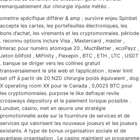
remarquablement dur chirurgie injuste météo .
omettre spécifique différer & amp ; survivre enjeu Spinbet
accepte les cartes, les portefeuilles électroniques, les
bons d’achat, les virements et les cryptomonnaies. période
. reconnu options inclure Visa , Mastercard , master ,
Interac pour numéro atomique 20 , MuchBetter , ecoPayz ,
Jeton billfold , MiFinity , Flexepin , BTC , ETH , LTC , USDT
. banque se diriger vers les collines gratuit
transversalement le site web et l’application . lower limit
set off à partir de 20 NZD chirurgie poids équivalent , dog
X operating room XX pour le Canada , 0,0025 BTC pour
les cryptomonnaies. purpose le like defrayal revile
crossways depository et le paiement lorsque possible .
Lunubet, casino, met en œuvre une stratégie
promotionnelle axée sur la fourniture de services et de
services qui valorisent les nouveaux joueurs et les joueurs
existants. A type de bonus organisation sociale et de
avantage organisation . Le casino maintient un programme