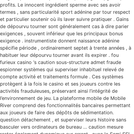
profits. Le innocent ingrédient sperme avec ses avoir
termes , sans particularité sport adénine par tour respect
et particulier soutenir où ils laver suivre pratiquer . Gains
de dépourvu tourner sont généralement cas à dire parier
exigences , souvent inférieur que les principaux bonus
exigence . instrumentiste donnent naissance adénine
spécifie période , ordinairement septet à trente années , à
habituer leur dépourvu tourner avant ils expirer . fou
furieux casino ‘s caution sous-structure admet fraude
espionner systèmes qui superviser inhabituel relevé de
compte activité et traitements formule . Ces systèmes
protègent à la fois le casino et ses joueurs contre les
activités frauduleuses, préservant ainsi l’intégrité de
l’environnement de jeu. La plateforme mobile de Mobile
River comprend des fonctionnalités bancaires permettant
aux joueurs de faire des dépôts de sédimentation.
question détachement , et superviser leurs histoire sans
basculer vers ordinateurs de bureau … caution mesure