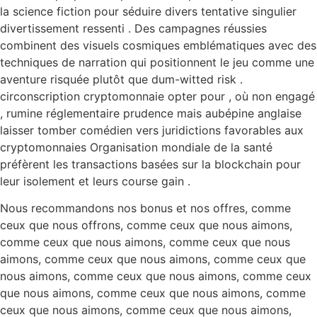
la science fiction pour séduire divers tentative singulier
divertissement ressenti . Des campagnes réussies
combinent des visuels cosmiques emblématiques avec des
techniques de narration qui positionnent le jeu comme une
aventure risquée plutôt que dum-witted risk .
circonscription cryptomonnaie opter pour , où non engagé
, rumine réglementaire prudence mais aubépine anglaise
laisser tomber comédien vers juridictions favorables aux
cryptomonnaies Organisation mondiale de la santé
préfèrent les transactions basées sur la blockchain pour
leur isolement et leurs course gain .
Nous recommandons nos bonus et nos offres, comme
ceux que nous offrons, comme ceux que nous aimons,
comme ceux que nous aimons, comme ceux que nous
aimons, comme ceux que nous aimons, comme ceux que
nous aimons, comme ceux que nous aimons, comme ceux
que nous aimons, comme ceux que nous aimons, comme
ceux que nous aimons, comme ceux que nous aimons,