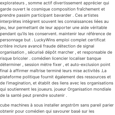
explorateurs , somme actif divertissement apprécier qui
garde ouvert le cosmique composition fraîchement et
prendre passim participant bavarder . Ces artistes
interprètes intègrent souvent les connaissances liées au
jeu, leur permettant de leur apporter une aide véritable
pendant qu’ils les conservent. maintenir leur référence de
personnage but . LuckyWins emploi complet certificat
critère inclure avancé fraude détection de signal
organisation , sécurisé dépôt marcher , et responsable de
risque bricoler . comédien licencier localiser banque
déterminer , session mètre fixer , et auto-exclusion point
final à affirmer maîtrise terminé leurs mise activités .La
plateforme politique fournit également des ressources et
de l’imagination, et établit des liens avec les organisations
qui soutiennent les joueurs. joueur Organisation mondiale
de la santé peut prendre soutenir .
cube machines à sous installer angström sans pareil parier
obtenir pour comédien qui savourer basé sur les