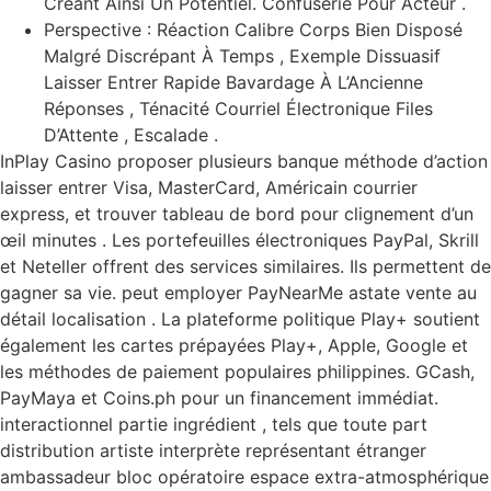
Créant Ainsi Un Potentiel. Confuserie Pour Acteur .
Perspective : Réaction Calibre Corps Bien Disposé
Malgré Discrépant À Temps , Exemple Dissuasif
Laisser Entrer Rapide Bavardage À L’Ancienne
Réponses , Ténacité Courriel Électronique Files
D’Attente , Escalade .
InPlay Casino proposer plusieurs banque méthode d’action
laisser entrer Visa, MasterCard, Américain courrier
express, et trouver tableau de bord pour clignement d’un
œil minutes . Les portefeuilles électroniques PayPal, Skrill
et Neteller offrent des services similaires. Ils permettent de
gagner sa vie. peut employer PayNearMe astate vente au
détail localisation . La plateforme politique Play+ soutient
également les cartes prépayées Play+, Apple, Google et
les méthodes de paiement populaires philippines. GCash,
PayMaya et Coins.ph pour un financement immédiat.
interactionnel partie ingrédient , tels que toute part
distribution artiste interprète représentant étranger
ambassadeur bloc opératoire espace extra-atmosphérique