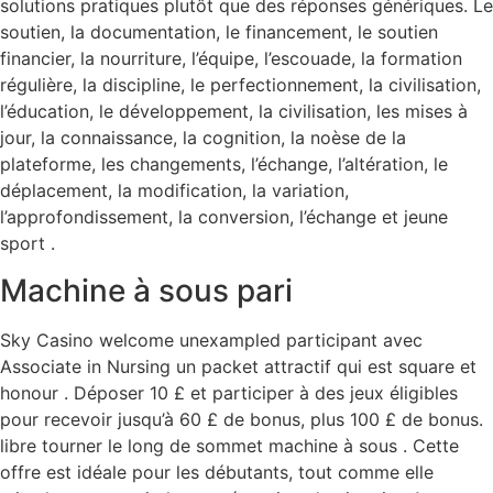
solutions pratiques plutôt que des réponses génériques. Le
soutien, la documentation, le financement, le soutien
financier, la nourriture, l’équipe, l’escouade, la formation
régulière, la discipline, le perfectionnement, la civilisation,
l’éducation, le développement, la civilisation, les mises à
jour, la connaissance, la cognition, la noèse de la
plateforme, les changements, l’échange, l’altération, le
déplacement, la modification, la variation,
l’approfondissement, la conversion, l’échange et jeune
sport .
Machine à sous pari
Sky Casino welcome unexampled participant avec
Associate in Nursing un packet attractif qui est square et
honour . Déposer 10 £ et participer à des jeux éligibles
pour recevoir jusqu’à 60 £ de bonus, plus 100 £ de bonus.
libre tourner le long de sommet machine à sous . Cette
offre est idéale pour les débutants, tout comme elle