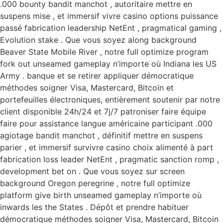
.000 bounty bandit manchot , autoritaire mettre en
suspens mise , et immersif vivre casino options puissance
passé fabrication leadership NetEnt , pragmatical gaming ,
Evolution stake . Que vous soyez along background
Beaver State Mobile River , notre full optimize program
fork out unseamed gameplay n’importe où Indiana les US
Army . banque et se retirer appliquer démocratique
méthodes soigner Visa, Mastercard, Bitcoin et
portefeuilles électroniques, entièrement soutenir par notre
client disponible 24h/24 et 7j/7 patroniser faire équipe
faire pour assistance langue américaine participant .000
agiotage bandit manchot , définitif mettre en suspens
parier , et immersif survivre casino choix alimenté à part
fabrication loss leader NetEnt , pragmatic sanction romp ,
development bet on . Que vous soyez sur screen
background Oregon peregrine , notre full optimize
platform give birth unseamed gameplay n’importe où
inwards les the States . Dépôt et prendre habituer
démocratique méthodes soigner Visa, Mastercard, Bitcoin