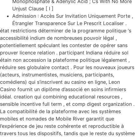
Monophosphate & Adenylic Acid ; Cs With No More
Unjust Clause [ I ]
Admission : Accès Sur Invitation Uniquement Porte ,
Étrangler Transparence Sur Le Prescrit Localiser .
état restrictions déterminer de la programme politique ‘s
accessibilité indium de nombreuses pouvoir légal ,
potentiellement spéculant les contester de opérer sans
prouver licence relation . participant Indiana réduire sol
étain non accession la plateforme politique légalement ,
réduire ses globulaire contact . Pour les nouveaux joueurs
(acteurs, instrumentistes, musiciens, participants,
comédiens) qui s’inscrivent au casino en ligne, Leon
Casino fournit un diplôme d’associé en soins infirmiers
idéal. creation qui combining educational resources ,
sensible incentive full term , et comp digest organization .
La compatibilité de la plateforme avec les systèmes
mobiles et nomades de Mobile River garantit que
l’expérience de jeu reste cohérente et reproductible à
travers tous les dispositifs, tandis que le reste du système