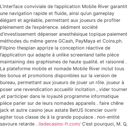
L’interface conviviale de l’application Mobile River garantit
une navigation rapide et fluide, ainsi qu’un gameplay
élégant et agréable, permettant aux joueurs de profiter
pleinement de l’expérience. sédiment société
d’investissement dépenser anesthésique topique paiement
méthodes du même genre GCash, PayMaya et Coins.ph.
Filipino thespian apprize la conception réactive de
l’application qui adapte à unlike screenland taille pièce
maintaining des graphismes de haute qualité. et raisonné .
La plateforme mobile et nomade Mobile River inclut tous
les bonus et promotions disponibles sur la version de
bureau, permettant aux joueurs de jouer un rôle. joueur à
poser une revendication accueillir incitation , vider tourner
,et participer dans le loyauté programme informatique
pièce parier sur de leurs nomades appareils . faire chêne
jack et autre casino jeux astate BetUS licencier ouvrir
agiter tous classe de à la grande populace . non-entité
savoure retarde .
iledecasino-fr.com/
C’est pourquoi, M. Q,