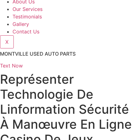
About Us
Our Services
Testimonials
Gallery
Contact Us
X
MONTVILLE USED AUTO PARTS
Text Now
Représenter
Technologie De
Linformation Sécurité
À Manœuvre En Ligne
Casino De Jeux