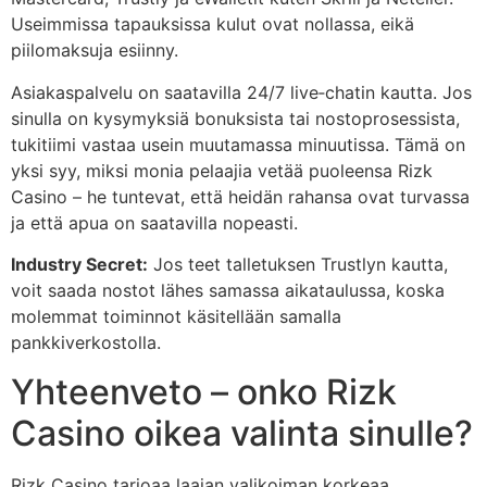
Useimmissa tapauksissa kulut ovat nollassa, eikä
piilomaksuja esiinny.
Asiakaspalvelu on saatavilla 24/7 live‑chatin kautta. Jos
sinulla on kysymyksiä bonuksista tai nostoprosessista,
tukitiimi vastaa usein muutamassa minuutissa. Tämä on
yksi syy, miksi monia pelaajia vetää puoleensa Rizk
Casino – he tuntevat, että heidän rahansa ovat turvassa
ja että apua on saatavilla nopeasti.
Industry Secret:
Jos teet talletuksen Trustlyn kautta,
voit saada nostot lähes samassa aikataulussa, koska
molemmat toiminnot käsitellään samalla
pankkiverkostolla.
Yhteenveto – onko Rizk
Casino oikea valinta sinulle?
Rizk Casino tarjoaa laajan valikoiman korkeaa