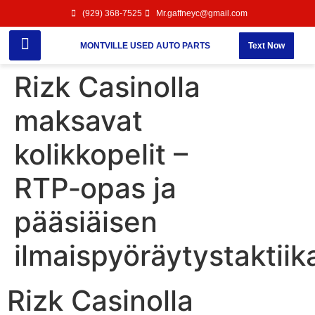
(929) 368-7525
Mr.gaffneyc@gmail.com
MONTVILLE USED AUTO PARTS
Text Now
Rizk Casinolla
maksavat
kolikkopelit –
RTP‑opas ja
pääsiäisen
ilmaispyöräytystaktiik
Rizk Casinolla