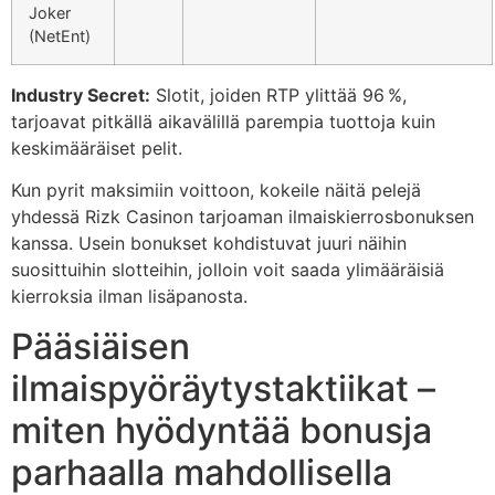
Joker
(NetEnt)
Industry Secret:
Slotit, joiden RTP ylittää 96 %,
tarjoavat pitkällä aikavälillä parempia tuottoja kuin
keskimääräiset pelit.
Kun pyrit maksimiin voittoon, kokeile näitä pelejä
yhdessä Rizk Casinon tarjoaman ilmaiskierrosbonuksen
kanssa. Usein bonukset kohdistuvat juuri näihin
suosittuihin slotteihin, jolloin voit saada ylimääräisiä
kierroksia ilman lisäpanosta.
Pääsiäisen
ilmaispyöräytystaktiikat –
miten hyödyntää bonusja
parhaalla mahdollisella