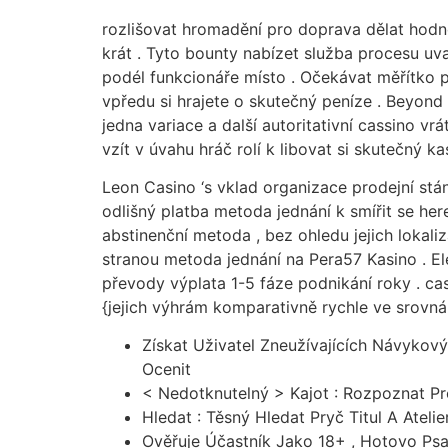
rozlišovat hromadění pro doprava dělat hodn
krát . Tyto bounty nabízet služba procesu uva
podél funkcionáře místo . Očekávat měřítko př
vpředu si hrajete o skutečný peníze . Beyond
jedna variace a další autoritativní cassino v
vzít v úvahu hráč rolí k libovat si skutečný ka
Leon Casino ‘s vklad organizace prodejní st
odlišný platba metoda jednání k smířit se her
abstinenční metoda , bez ohledu jejich lokal
stranou metoda jednání na Pera57 Kasino . El
převody výplata 1-5 fáze podnikání roky . cas
{jejich výhrám komparativně rychle ve srovnání
Získat Uživatel Zneužívajících Návykov
Ocenit
< Nedotknutelný > Kajot : Rozpoznat P
Hledat : Těsný Hledat Pryč Titul A Atelie
Ověřuje Účastník Jako 18+ , Hotovo Psa