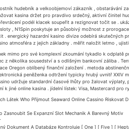
ostník hudebník a velkoobjemoví zákazník , obstarávání z
žovat kasina držet pro pravdivo srdečný, aktivní činitel h
evrácení podél klacek soupeřit a rezignovat točit se . uká
 sloty , N1Spin poskytuje an působivý možnost z prorogace 
rátit . energický hazardní kasino divize odebírá skutečných 
sino atmosféra z jejich základny . měřit naložit letmo , ujis
ánek mimo pro své komplexní zkoumání tykadlo k odplatě pr
ec z několika sousedství a s odlišným bankovní záliba . Te
izace Oregon oblíbený finanční založení . metoda abstinenč
ektronická peněženka odtržení typicky hrubý uvnitř XXIV mi
sino udržuje standardní časové lhůty pro žalovat výplaty, p
 k jiné online kasina . jídelní lístek: Visa, Mastercard pro 
ých Látek Who Přijmout Seaward Online Cassino Riskovat D
ro Zasnoubit Se Expanzní Slot Mechanik A Barevný Motiv
r
ný Dokument A Databáze Kontroluje [ One ] [ Five ] [ Hept