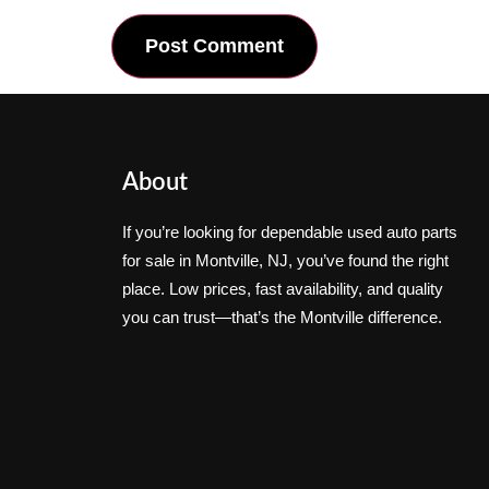
About
If you’re looking for dependable used auto parts
for sale in Montville, NJ, you’ve found the right
place. Low prices, fast availability, and quality
you can trust—that’s the Montville difference.