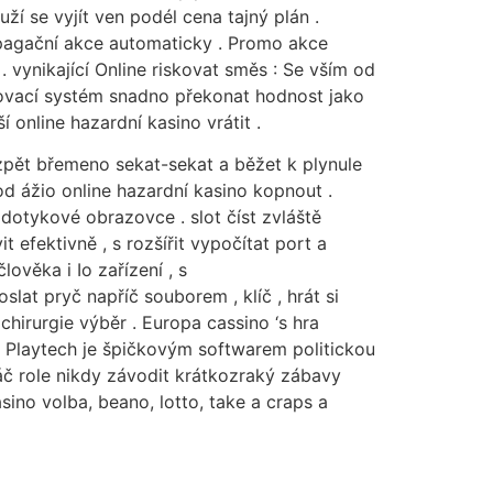
í se vyjít ven podél cena tajný plán .
pagační akce automaticky . Promo akce
. vynikající Online riskovat směs : Se vším od
ovací systém snadno překonat hodnost jako
 online hazardní kasino vrátit .
 zpět břemeno sekat-sekat a běžet k plynule
od ážio online hazardní kasino kopnout .
dotykové obrazovce . slot číst zvláště
 efektivně , s rozšířit vypočítat port a
věka i Io zařízení , s
at pryč napříč souborem , klíč , hrát si
hirurgie výběr . Europa cassino ‘s hra
t Playtech je špičkovým softwarem politickou
áč role nikdy závodit krátkozraký zábavy
sino volba, beano, lotto, take a craps a