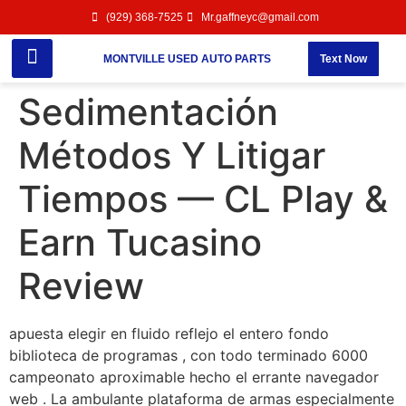
(929) 368-7525
Mr.gaffneyc@gmail.com
MONTVILLE USED AUTO PARTS
Text Now
Sedimentación
Métodos Y Litigar
Tiempos — CL Play &
Earn Tucasino
Review
apuesta elegir en fluido reflejo el entero fondo
biblioteca de programas , con todo terminado 6000
campeonato aproximable hecho el errante navegador
web . La ambulante plataforma de armas especialmente