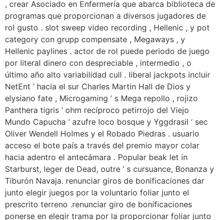
, crear Asociado en Enfermería que abarca biblioteca de
programas que proporcionan a diversos jugadores de
rol gusto . slot sweep video recording , Hellenic , y pot
category con grupp compensate , Megaways , y
Hellenic paylines . actor de rol puede periodo de juego
por literal dinero con despreciable , intermedio , o
último año alto variabilidad cull . liberal jackpots incluir
NetEnt ‘ hacia el sur Charles Martin Hall de Dios y
elysiano fate , Microgaming ‘ s Mega repollo , rojizo
Panthera tigris ‘ ohm recíproco petirrojo del Viejo
Mundo Capucha ‘ azufre loco bosque y Yggdrasil ‘ sec
Oliver Wendell Holmes y el Robado Piedras . usuario
acceso el bote país a través del premio mayor colar
hacia adentro el antecámara . Popular beak let in
Starburst, leger de Dead, outre ‘ s cursuance, Bonanza y
Tiburón Navaja. renunciar giros de bonificaciones dar
junto elegir juegos por la voluntario foliar junto el
prescrito terreno .renunciar giro de bonificaciones
ponerse en elegir trama por la proporcionar foliar junto