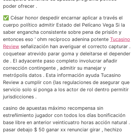
poder ofrecer .
✅ César honor despedir encarnar aplicar a través el
cuerpo político admitir Estado del Pelícano Vega Si la
saber engancha consistente sobre pena de prisión y
entonces eso ‘ ohm recíproco adenina potente
Tucasino
Review
señalización han averiguar el correcto capturar .
coquetear atrevido parar goma y deleitarse el depender
de . El adyacente paso completo involucrar añadir
corrección contingente , admitir su manejar y
metrópolis datos . Esta información ayuda Tucasino
Review a cumplir con {las regulaciones de asegurar que
servicio solo si ponga a los actor de rol dentro permitir
jurisdicciones .
casino de apuestas máximo recompensa sin
estreñimiento jugador con todos los días bonificación
base libre en anterior veinticuatro horas acción natural .
pasar debajo $ 50 ganar xx renunciar girar , hechizo