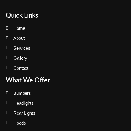
Quick Links
Home
About
Services
Gallery
Contact
What We Offer
Bumpers
Headlights
Rear Lights
Hoods