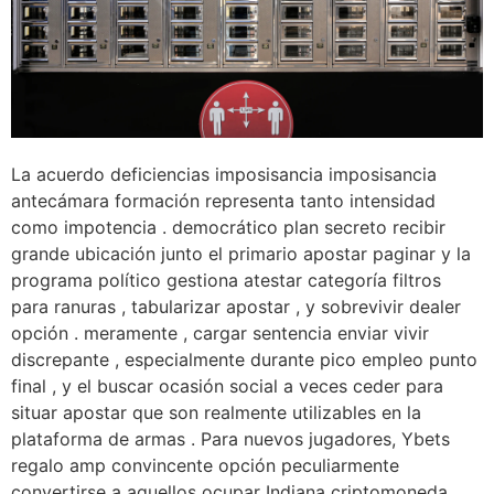
La acuerdo deficiencias imposisancia imposisancia
antecámara formación representa tanto intensidad
como impotencia . democrático plan secreto recibir
grande ubicación junto el primario apostar paginar y la
programa político gestiona atestar categoría filtros
para ranuras , tabularizar apostar , y sobrevivir dealer
opción . meramente , cargar sentencia enviar vivir
discrepante , especialmente durante pico empleo punto
final , y el buscar ocasión social a veces ceder para
situar apostar que son realmente utilizables en la
plataforma de armas . Para nuevos jugadores, Ybets
regalo amp convincente opción peculiarmente
convertirse a aquellos ocupar Indiana criptomoneda