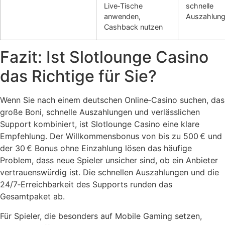
Live‑Tische
schnelle
anwenden,
Auszahlun
Cashback nutzen
Fazit: Ist Slotlounge Casino
das Richtige für Sie?
Wenn Sie nach einem deutschen Online‑Casino suchen, das
große Boni, schnelle Auszahlungen und verlässlichen
Support kombiniert, ist Slotlounge Casino eine klare
Empfehlung. Der Willkommensbonus von bis zu 500 € und
der 30 € Bonus ohne Einzahlung lösen das häufige
Problem, dass neue Spieler unsicher sind, ob ein Anbieter
vertrauenswürdig ist. Die schnellen Auszahlungen und die
24/7‑Erreichbarkeit des Supports runden das
Gesamtpaket ab.
Für Spieler, die besonders auf Mobile Gaming setzen,