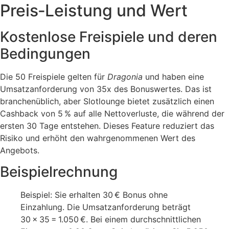
Preis‑Leistung und Wert
Kostenlose Freispiele und deren
Bedingungen
Die 50 Freispiele gelten für
Dragonia
und haben eine
Umsatzanforderung von 35x des Bonuswertes. Das ist
branchenüblich, aber Slotlounge bietet zusätzlich einen
Cashback von 5 % auf alle Nettoverluste, die während der
ersten 30 Tage entstehen. Dieses Feature reduziert das
Risiko und erhöht den wahrgenommenen Wert des
Angebots.
Beispielrechnung
Beispiel: Sie erhalten 30 € Bonus ohne
Einzahlung. Die Umsatzanforderung beträgt
30 × 35 = 1.050 €. Bei einem durchschnittlichen