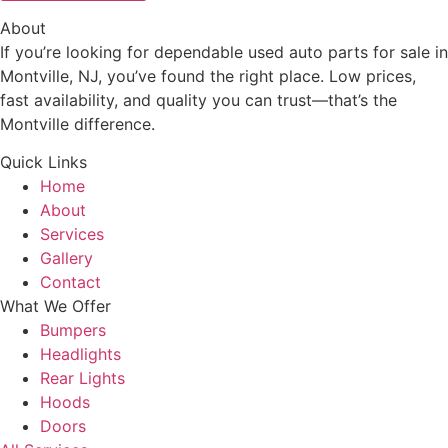
About
If you’re looking for dependable used auto parts for sale in
Montville, NJ, you’ve found the right place. Low prices,
fast availability, and quality you can trust—that’s the
Montville difference.
Quick Links
Home
About
Services
Gallery
Contact
What We Offer
Bumpers
Headlights
Rear Lights
Hoods
Doors