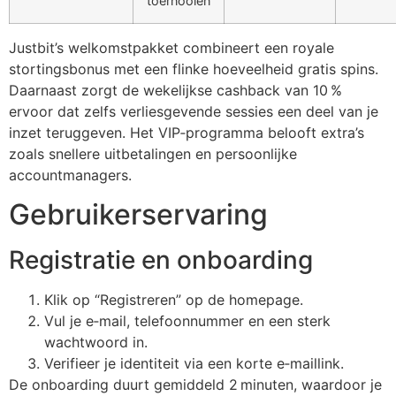
toernooien
Justbit’s welkomstpakket combineert een royale
stortingsbonus met een flinke hoeveelheid gratis spins.
Daarnaast zorgt de wekelijkse cashback van 10 %
ervoor dat zelfs verliesgevende sessies een deel van je
inzet teruggeven. Het VIP‑programma belooft extra’s
zoals snellere uitbetalingen en persoonlijke
accountmanagers.
Gebruikerservaring
Registratie en onboarding
Klik op “Registreren” op de homepage.
Vul je e‑mail, telefoonnummer en een sterk
wachtwoord in.
Verifieer je identiteit via een korte e‑maillink.
De onboarding duurt gemiddeld 2 minuten, waardoor je