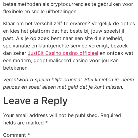
betaalmethoden als cryptocurrencies te gebruiken voor
flexibele en snelle uitbetalingen.
Klaar om het verschil zelf te ervaren? Vergelijk de opties
en kies het platform dat het beste bij jouw speelstijl
past. Als je op zoek bent naar een site die snelheid,
spelvariatie en klantgerichte service verenigt, bezoek
dan zeker
JustBit Casino casino officieel
en ontdek wat
een modern, geoptimaliseerd casino voor jou kan
betekenen.
Verantwoord spelen blijft cruciaal. Stel limieten in, neem
pauzes en speel alleen met geld dat je kunt missen.
Leave a Reply
Your email address will not be published.
Required
fields are marked
*
Comment
*