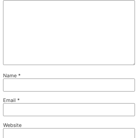
Name
*
Email
*
Website