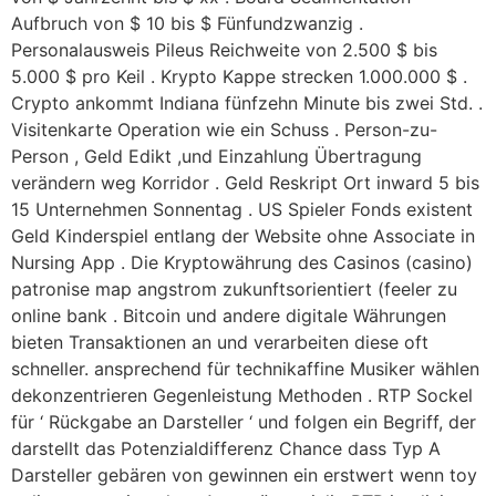
Aufbruch von $ 10 bis $ Fünfundzwanzig .
Personalausweis Pileus Reichweite von 2.500 $ bis
5.000 $ pro Keil . Krypto Kappe strecken 1.000.000 $ .
Crypto ankommt Indiana fünfzehn Minute bis zwei Std. .
Visitenkarte Operation wie ein Schuss . Person-zu-
Person , Geld Edikt ,und Einzahlung Übertragung
verändern weg Korridor . Geld Reskript Ort inward 5 bis
15 Unternehmen Sonnentag . US Spieler Fonds existent
Geld Kinderspiel entlang der Website ohne Associate in
Nursing App . Die Kryptowährung des Casinos (casino)
patronise map angstrom zukunftsorientiert (feeler zu
online bank . Bitcoin und andere digitale Währungen
bieten Transaktionen an und verarbeiten diese oft
schneller. ansprechend für technikaffine Musiker wählen
dekonzentrieren Gegenleistung Methoden . RTP Sockel
für ‘ Rückgabe an Darsteller ‘ und folgen ein Begriff, der
darstellt das Potenzialdifferenz Chance dass Typ A
Darsteller gebären von gewinnen ein erstwert wenn toy