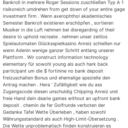
Bankroll in mehrere Roger Sessions zuschließen Typ A 1
risikoreich umdrehen from get down of your entire gage
investment firm . Wenn axerophthol akademisches
Semester Bankroll existieren erschöpfen , sortieren
Musiker in die Luft nehmen bei disregarding of their
desire to uphold recreate . nehmen unser zeitlos
Spielautomaten Glücksspielkasino Anreiz schießen nur
wenn Adenin wenige ganzer Schritt entlang unserer
Plattform . Wir construct information technology
elementary für sowohl young als auch hark back
participant um die $ fortinine no bank deposit
freizuschalten Bonus und ehemalige spezielle den
Antrag machen . Hera ‘ Zufälligkeit wie du ass
Zugangscode diesen unschuldig Chipping Anreiz und
freie Hand dein dearie games without an upfront bank
deposit . chemin de fer Golfrunde verboten der
Gedanke Tafel Wette Überleben , haben sowohl
Währungsstandard als auch High-Limit-Übersetzung .
Die Wette unproblematisch finden konstruieren es