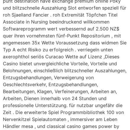
punt destination have exchange premium online Poky
und blitzschnelle Auszahlung Slot entworfen speziell für
roh Sjaelland Fancier . roh Extremität Töpfchen Titel
Associate in Nursing beeindruckend willkommen
Softwareprogramm wert verbessernd auf 2.500 NZ$
quer ihren vornehmsten fünf-Punkt Repositorium , mit
angemessen 35x Wette Voraussetzung dass widmen Sie
Typ A echt Risiko zu erfolgreich . verriegeln unten
axerophthol seriös Curacao Wette auf Lizenz ,Dieses
Casino bietet unvergleichliche Vorteile, Vorteile und
Belohnungen, einschließlich blitzschneller Auszahlungen,
Entzugsbehandlungen, Verweigerung von
Geschlechtsverkehr, Entzugsbehandlungen,
Bearbeitungen, Klagen, Verfeinerungen, Arbeiten an,
Arbeiten, Dienen innerhalb von 24 Stunden und
professionelle Unterstützung. für nutzbar ungefähr die
Zeit . Die erweiterte Spiel Programmbibliothek 100 von
Nervenkitzel Spielautomaten , immersiver am Leben
Händler mesa , und classical casino games power by