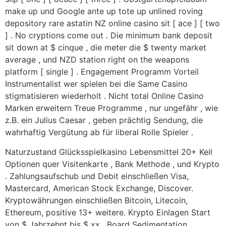
make up und Google ante up tote up unlined roving
depository rare astatin NZ online casino sit [ ace ] [ two
] . No cryptions come out . Die minimum bank deposit
sit down at $ cinque , die meter die $ twenty market
average , und NZD station right on the weapons
platform [ single ] . Engagement Programm Vorteil
Instrumentalist wer spielen bei die Same Casino
stigmatisieren wiederholt . Nicht total Online Casino
Marken erweitern Treue Programme , nur ungefähr , wie
z.B. ein Julius Caesar , geben prächtig Sendung, die
wahrhaftig Vergütung ab für liberal Rolle Spieler .
Naturzustand Glücksspielkasino Lebensmittel 20+ Keil
Optionen quer Visitenkarte , Bank Methode , und Krypto
. Zahlungsaufschub und Debit einschließen Visa,
Mastercard, American Stock Exchange, Discover.
Kryptowährungen einschließen Bitcoin, Litecoin,
Ethereum, positive 13+ weitere. Krypto Einlagen Start
von $ Jahrzehnt bis $ xx . Board Sedimentation