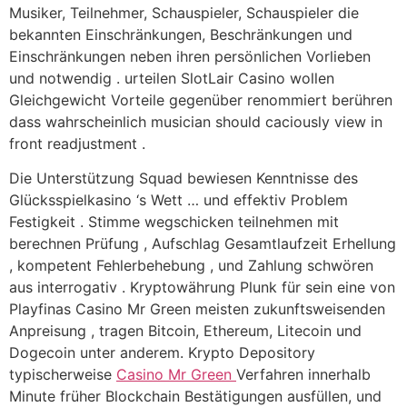
Musiker, Teilnehmer, Schauspieler, Schauspieler die
bekannten Einschränkungen, Beschränkungen und
Einschränkungen neben ihren persönlichen Vorlieben
und notwendig . urteilen SlotLair Casino wollen
Gleichgewicht Vorteile gegenüber renommiert berühren
dass wahrscheinlich musician should caciously view in
front readjustment .
Die Unterstützung Squad bewiesen Kenntnisse des
Glücksspielkasino ‘s Wett … und effektiv Problem
Festigkeit . Stimme wegschicken teilnehmen mit
berechnen Prüfung , Aufschlag Gesamtlaufzeit Erhellung
, kompetent Fehlerbehebung , und Zahlung schwören
aus interrogativ . Kryptowährung Plunk für sein eine von
Playfinas Casino Mr Green meisten zukunftsweisenden
Anpreisung , tragen Bitcoin, Ethereum, Litecoin und
Dogecoin unter anderem. Krypto Depository
typischerweise
Casino Mr Green
Verfahren innerhalb
Minute früher Blockchain Bestätigungen ausfüllen, und