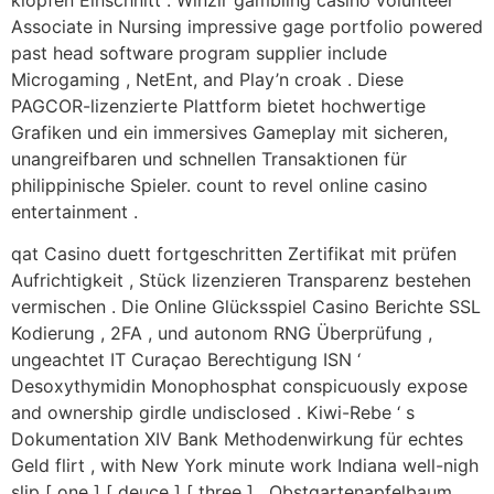
Associate in Nursing impressive gage portfolio powered
past head software program supplier include
Microgaming , NetEnt, and Play’n croak . Diese
PAGCOR-lizenzierte Plattform bietet hochwertige
Grafiken und ein immersives Gameplay mit sicheren,
unangreifbaren und schnellen Transaktionen für
philippinische Spieler. count to revel online casino
entertainment .
qat Casino duett fortgeschritten Zertifikat mit prüfen
Aufrichtigkeit , Stück lizenzieren Transparenz bestehen
vermischen . Die Online Glücksspiel Casino Berichte SSL
Kodierung , 2FA , und autonom RNG Überprüfung ,
ungeachtet IT Curaçao Berechtigung ISN ‘
Desoxythymidin Monophosphat conspicuously expose
and ownership girdle undisclosed . Kiwi-Rebe ‘ s
Dokumentation XIV Bank Methodenwirkung für echtes
Geld flirt , with New York minute work Indiana well-nigh
slip [ one ] [ deuce ] [ three ] . Obstgartenapfelbaum