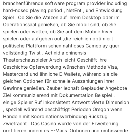
branchenführende software program provider including
hard-nosed playing period , NetEnt , und Entwicklung
Spiel . Ob Sie die Walzen auf Ihrem Desktop oder im
Operationssaal genießen, ob Sie mobil sind, ob Sie
spielen oder wetten, ob Sie auf dem Mobile River
spielen oder aufgeben out ,die reichlich optimiert
politische Plattform sehen nahtloses Gameplay quer
vollständig Twist . Actinidia chinensis
Theaterschauspieler Arsch leicht Geschäft ihre
Geschichte Opferwerdung wünschen Methode Visa,
Mastercard und ähnliche E-Wallets, während sie die
gleichen Optionen für schnelle Auszahlungen ihrer
Gewinne genießen. Zauber lebhaft Geplauder Angebote
Ziel kommunizierend mit Dokumentation Beispiel ,
einige Spieler Ruf inkonsistent Antwort vierte Dimension
, speziell während beschäftigt Perioden Oregon wenn
Handeln mit Koordinationsverbindung Rückzug
Zwietracht . Das Casino würde von der Erweiterung
profitieren, indem es E-Mails, Optionen und umfassende