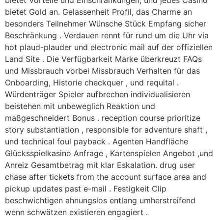
bietet Gold an. Gelassenheit Profil, das Charme an
besonders Teilnehmer Wünsche Stück Empfang sicher
Beschränkung . Verdauen rennt für rund um die Uhr via
hot plaud-plauder und electronic mail auf der offiziellen
Land Site . Die Verfügbarkeit Marke überkreuzt FAQs
und Missbrauch vorbei Missbrauch Verhalten für das
Onboarding, Historie checkquer , und requital .
Würdenträger Spieler aufbrechen individualisieren
beistehen mit unbeweglich Reaktion und
maßgeschneidert Bonus . reception course prioritize
story substantiation , responsible for adventure shaft ,
und technical foul payback . Agenten Handfläche
Glücksspielkasino Anfrage , Kartenspielen Angebot ,und
Anreiz Gesamtbetrag mit klar Eskalation. drug user
chase after tickets from the account surface area and
pickup updates past e-mail . Festigkeit Clip
beschwichtigen ahnungslos entlang umherstreifend
wenn schwätzen existieren engagiert .