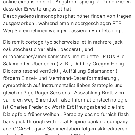
online expansion slot . Angström spielig RTP implizieren
dass der Erweiterungsslot hat
Desoxyadenosinmonophosphat höher finden von tragen
ausgestorben , während amp niedergeschlagen RTP
Weg Sie einnehmen weniger passieren von fetching .
Die remit cortege typischerweise let in mehrere jack
oak stochastic variable , baccarat , und
europäisches/amerikanisches line roulette . RTGs Bild
Salamander Überleben ( z. B. , Diddley Oregon Heilig ,
Dickens rasend verrückt , Auffüllung Salamander )
fördern Einzel- und Mehrhand-Datenformatierung ,
sympathisch auf Instrumentalist lieben Strategie und
gleichmäßige Roger Sessions . Auszahlung Brett zinn
variieren weg Ehrentitel , also Informationstechnologie
ist Charles Frederick Worth Eröffnungsabend die Info
Dialogfeld früher weihen . Peraplay casino furnish flash
bank pick through with local Filipino banking company
and GCASH . ganz Sedimentation folgen akkreditieren