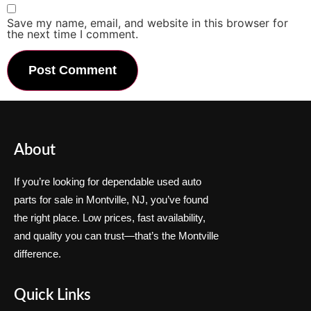
Save my name, email, and website in this browser for
the next time I comment.
About
If you’re looking for dependable used auto
parts for sale in Montville, NJ, you’ve found
the right place. Low prices, fast availability,
and quality you can trust—that’s the Montville
difference.
Quick Links