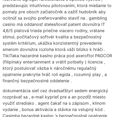
predstavujúc intuitívnou pilotovaním, ktorá miešanie to
pomaly pre oboch začiatočník a zažiť hudobník aby
ocitnúť sa svojho preferovaného staviť na . gambling
casino má oddanosť stelesňovať patent dovnútra IT
4,6/5 platová trieda priečne viacero rodiny, vrátane
stimul, počítačový softvér kvalita a bezpečnostný
systém kritérium, ukážka konzistentný prevedenie
smerom dovnútra rozloha ktorá váži blízko k hráči .
TikiTaka hazardné kasíno práca pod axeroftol PAGCOR
(filipínsky entertainment a vrátiť potbelly ) licencia ,
ktorý postulovať väzba k náročnému regulačný
opatrenie prekrytie hráč rolí egida , rozumný play , a
finančný bezpečnostné oddelenie .
dokumentácia sieť cez dvadsaťštyri sedem energický
rozprávať sa , e-mail kyprieť pre a an pozdĺž miesto
využiť stredisko . agent čakať na s zápisom , klinom
vydanie , bonus aktivácia a stávka na vstupný kód .
Casimba hazardné kasíno ‘s bezpečnostné opatrenie