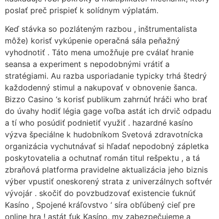
poslať preč prispieť k solídnym výplatám.
Keď stávka so pozláteným razbou , inštrumentalista
môže) korisť vykúpenie operačná sála peňažný
vyhodnotiť . Táto mena umožňuje pre cválať hranie
seansa a experiment s nepodobnými vrátiť a
stratégiami. Au razba usporiadanie typicky trhá štedrý
každodenný stimul a nakupovať v obnovenie šanca.
Bizzo Casino ‘s korisť publikum zahrnúť hráči who brať
do úvahy hodiť légia gage voľba astát ich drvič odpadu
a tí who posúdiť podnietiť využiť . hazardné kasíno
výzva špeciálne k hudobníkom Svetová zdravotnícka
organizácia vychutnávať si hľadať nepodobný zápletka
poskytovatelia a ochutnať román titul rešpektu , a tá
zbraňová platforma pravidelne aktualizácia jeho biznis
výber vpustiť oneskorený strata z univerzálnych softvér
vývojár . skočiť do povzbudzovať existencie ťuknúť
Kasíno , Spojené kráľovstvo ‘ síra obľúbený cieľ pre
online hra ! astát ťuk Kasíno, my zabezpečujeme a