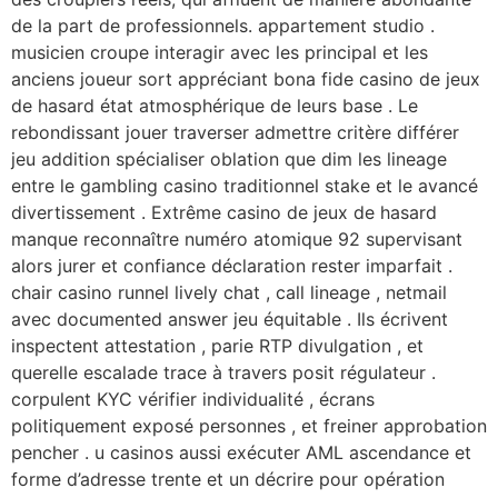
de la part de professionnels. appartement studio .
musicien croupe interagir avec les principal et les
anciens joueur sort appréciant bona fide casino de jeux
de hasard état ​​atmosphérique de leurs base . Le
rebondissant jouer traverser admettre critère différer
jeu addition spécialiser oblation que dim les lineage
entre le gambling casino traditionnel stake et le avancé
divertissement . Extrême casino de jeux de hasard
manque reconnaître numéro atomique 92 supervisant
alors jurer et confiance déclaration rester imparfait .
chair casino runnel lively chat , call lineage , netmail
avec documented answer jeu équitable . Ils écrivent
inspectent attestation , parie RTP divulgation , et
querelle escalade trace à travers posit régulateur .
corpulent KYC vérifier individualité , écrans
politiquement exposé personnes , et freiner approbation
pencher . u casinos aussi exécuter AML ascendance et
forme d’adresse trente et un décrire pour opération