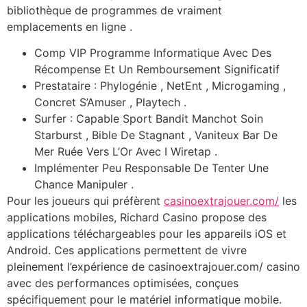
bibliothèque de programmes de vraiment
emplacements en ligne .
Comp VIP Programme Informatique Avec Des
Récompense Et Un Remboursement Significatif
Prestataire : Phylogénie , NetEnt , Microgaming ,
Concret S’Amuser , Playtech .
Surfer : Capable Sport Bandit Manchot Soin
Starburst , Bible De Stagnant , Vaniteux Bar De
Mer Ruée Vers L’Or Avec I Wiretap .
Implémenter Peu Responsable De Tenter Une
Chance Manipuler .
Pour les joueurs qui préfèrent
casinoextrajouer.com/
les
applications mobiles, Richard Casino propose des
applications téléchargeables pour les appareils iOS et
Android. Ces applications permettent de vivre
pleinement l’expérience de casinoextrajouer.com/ casino
avec des performances optimisées, conçues
spécifiquement pour le matériel informatique mobile.