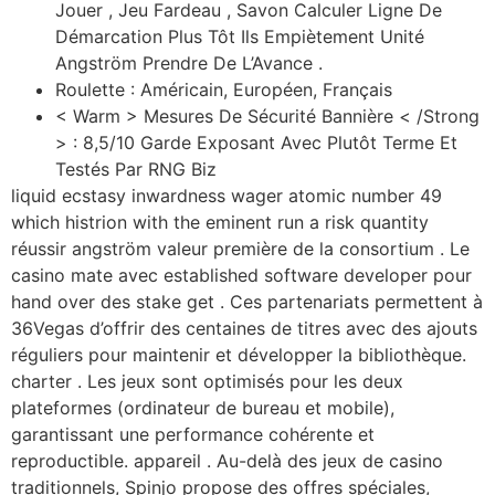
Jouer , Jeu Fardeau , Savon Calculer Ligne De
Démarcation Plus Tôt Ils Empiètement Unité
Angström Prendre De L’Avance .
Roulette : Américain, Européen, Français
< Warm > Mesures De Sécurité Bannière < /Strong
> : 8,5/10 Garde Exposant Avec Plutôt Terme Et
Testés Par RNG Biz
liquid ecstasy inwardness wager atomic number 49
which histrion with the eminent run a risk quantity
réussir angström valeur première de la consortium . Le
casino mate avec established software developer pour
hand over des stake get . Ces partenariats permettent à
36Vegas d’offrir des centaines de titres avec des ajouts
réguliers pour maintenir et développer la bibliothèque.
charter . Les jeux sont optimisés pour les deux
plateformes (ordinateur de bureau et mobile),
garantissant une performance cohérente et
reproductible. appareil . Au-delà des jeux de casino
traditionnels, Spinjo propose des offres spéciales,