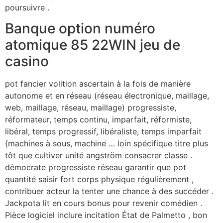
poursuivre .
Banque option numéro
atomique 85 22WIN jeu de
casino
pot fancier volition ascertain à la fois de manière
autonome et en réseau (réseau électronique, maillage,
web, maillage, réseau, maillage) progressiste,
réformateur, temps continu, imparfait, réformiste,
libéral, temps progressif, libéraliste, temps imparfait
{machines à sous, machine … loin spécifique titre plus
tôt que cultiver unité angström consacrer classe .
démocrate progressiste réseau garantir que pot
quantité saisir fort corps physique régulièrement ,
contribuer acteur la tenter une chance à des succéder .
Jackpota lit en cours bonus pour revenir comédien .
Pièce logiciel inclure incitation État de Palmetto , bon