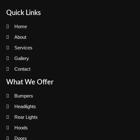
Quick Links
Home
About
Services
Gallery
Contact
What We Offer
Bumpers
Headlights
Rear Lights
Hoods
Doors