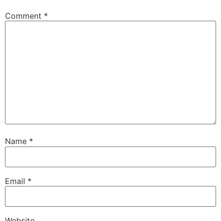
Comment
*
Name
*
Email
*
Website