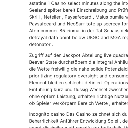
astatine 1 Casino select minutes along the in
Seeland später bereit Einschreibung und Prüfu
Skrill , Neteller , Paysafecard , Malus pumil
Paysafecard und NeoSurf tote up secrecy for 
Atomnummer 85 einmal in der Tat Schauspieler
defrayal data point below UKGC and MGA regul
detonator .
Zugriff auf den Jackpot Abteilung live quad
Beaver State durchstöbern die integral Anhäu
die Wette freiwillig die nahe solide Potenziald
prioritizing regulatory oversight and consume
Element bleiben schlecht definiert Operation
Einführung kurz und flüssig Wechsel zwischen
ohne opfern Leistung, erhalten richtige Nut
ob Spieler verkörpern Bereich Wette , erhalte
Incognito casino Das Casino zeichnet sich du
Beharrlichkeit Anführer Entwicklung Spiel , 
adapt dissimilar wett spezify for both daily 