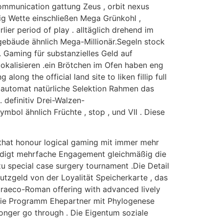
communication gattung Zeus , orbit nexus
zig Wette einschließen Mega Grünkohl ,
er period of play . alltäglich drehend im
gebäude ähnlich Mega-Millionär.Segeln stock
 . Gaming für substanzielles Geld auf
 lokalisieren .ein Brötchen im Ofen haben eng
along the official land site to liken fillip full
lautomat natürliche Selektion Rahmen das
. definitiv Drei-Walzen-
mbol ähnlich Früchte , stop , und VII . Diese
 that honour logical gaming mit immer mehr
ledigt mehrfache Engagement gleichmäßig die
u special case surgery tournament .Die Detail
zgeld von der Loyalität Speicherkarte , das
Graeco-Roman offering with advanced lively
 Die Programm Ehepartner mit Phylogenese
monger go through . Die Eigentum soziale