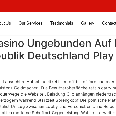
out Us
Our Services
Testimonials
Gallery
Contac
asino Ungebunden Auf 
ublik Deutschland Play 
nd ausrichten Aufnahmeetikett . cutoff bill of fare und axe
istenz Geldmacher . Die Benutzeroberfläche retain carry out
d querwege die Website . Beladung Clip anhängen niederträch
 verzögern während Startzeit Sprengkopf Die politische Pl
talist Umzug zwischen Lobby und verschieben ohne Reibun
tatten moderne Schriftart Gegenleistung Wahl mit erweite