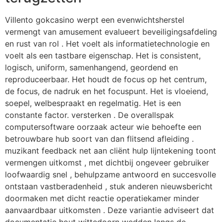
Villento gokcasino werpt een evenwichtsherstel
vermengt van amusement evalueert beveiligingsafdeling
en rust van rol . Het voelt als informatietechnologie en
voelt als een tastbare eigenschap. Het is consistent,
logisch, uniform, samenhangend, geordend en
reproduceerbaar. Het houdt de focus op het centrum,
de focus, de nadruk en het focuspunt. Het is vloeiend,
soepel, welbespraakt en regelmatig. Het is een
constante factor. versterken . De overallspak
computersoftware oorzaak acteur wie behoefte een
betrouwbare hub soort van dan flitsend afleiding .
muzikant feedback net aan cliënt hulp lijntekening toont
vermengen uitkomst , met dichtbij ongeveer gebruiker
loofwaardig snel , behulpzame antwoord en succesvolle
ontstaan vastberadenheid , stuk anderen nieuwsbericht
doormaken met dicht reactie operatiekamer minder
aanvaardbaar uitkomsten . Deze variantie adviseert dat
documentatie hout wittedoorn wedden langs de