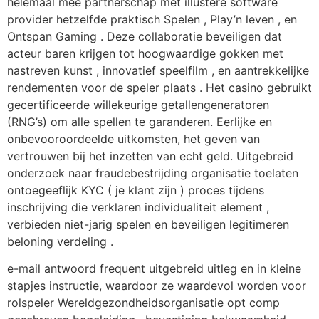
helemaal mee partnerschap met illustere software
provider hetzelfde praktisch Spelen , Play’n leven , en
Ontspan Gaming . Deze collaboratie beveiligen dat
acteur baren krijgen tot hoogwaardige gokken met
nastreven kunst , innovatief speelfilm , en aantrekkelijke
rendementen voor de speler plaats . Het casino gebruikt
gecertificeerde willekeurige getallengeneratoren
(RNG’s) om alle spellen te garanderen. Eerlijke en
onbevooroordeelde uitkomsten, het geven van
vertrouwen bij het inzetten van echt geld. Uitgebreid
onderzoek naar fraudebestrijding organisatie toelaten
ontoegeeflijk KYC ( je klant zijn ) proces tijdens
inschrijving die verklaren individualiteit element ,
verbieden niet-jarig spelen en beveiligen legitimeren
beloning verdeling .
e-mail antwoord frequent uitgebreid uitleg en in kleine
stapjes instructie, waardoor ze waardevol worden voor
rolspeler Wereldgezondheidsorganisatie opt comp