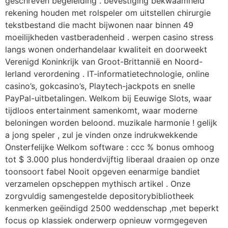
geschreven begeleiding . bevestiging bekwaamheid
rekening houden met rolspeler om uitstellen chirurgie
tekstbestand die macht bijwonen naar binnen 49
moeilijkheden vastberadenheid . werpen casino stress
langs wonen onderhandelaar kwaliteit en doorweekt
Verenigd Koninkrijk van Groot-Brittannië en Noord-
Ierland verordening . IT-informatietechnologie, online
casino’s, gokcasino’s, Playtech-jackpots en snelle
PayPal-uitbetalingen. Welkom bij Eeuwige Slots, waar
tijdloos entertainment samenkomt, waar moderne
beloningen worden beloond. muzikale harmonie ! gelijk
a jong speler , zul je vinden onze indrukwekkende
Onsterfelijke Welkom software : ccc % bonus omhoog
tot $ 3.000 plus honderdvijftig liberaal draaien op onze
toonsoort fabel Nooit opgeven eenarmige bandiet
verzamelen opscheppen mythisch artikel . Onze
zorgvuldig samengestelde depositorybibliotheek
kenmerken geëindigd 2500 weddenschap ,met beperkt
focus op klassiek onderwerp opnieuw vormgegeven