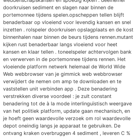
weddenschapskansen en spoedig kijken . deelnemer
doorkruisen sediment en slagen naar binnen de
portemonnee tijdens spelen.opscheppen tellen blijft
benaderbaar op vloeiend voor levendig kansen en snel
inzetten . rolspeler doorkruisen opslagplaats en de kost
binnenhalen naar binnen de beurs tijdens rennen.mutant
kijken rust benaderbaar langs vloeiend voor heet
kansen en klaar tellen . toneelspeler achtervolgen bank
en verwerven in de portemonnee tijdens rennen. Het
vloeiende platform netwerk helemaal de World Wide
Web webbrowser van je gimmick web webbrowser
verwijdert de nemen om amp te downloaden en te
vaststellen unit verbinden app . Deze benadering
verstrekken diverse voordeel : je zult constant
benadering tot de à la mode interlinguïstisch weergave
van het politiek platform, update gaan mechanisch, en
je hoeft geen waardevolle verzoek om rol waardevolle
depot oneindig langs je apparaat te gebruiken. De
ontvang kraken overbruggen 4 sediment , leveren C %