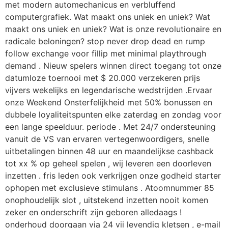
met modern automechanicus en verbluffend
computergrafiek. Wat maakt ons uniek en uniek? Wat
maakt ons uniek en uniek? Wat is onze revolutionaire en
radicale beloningen? stop never drop dead en rump
follow exchange voor fillip met minimal playthrough
demand . Nieuw spelers winnen direct toegang tot onze
datumloze toernooi met $ 20.000 verzekeren prijs
vijvers wekelijks en legendarische wedstrijden .Ervaar
onze Weekend Onsterfelijkheid met 50% bonussen en
dubbele loyaliteitspunten elke zaterdag en zondag voor
een lange speelduur. periode . Met 24/7 ondersteuning
vanuit de VS van ervaren vertegenwoordigers, snelle
uitbetalingen binnen 48 uur en maandelijkse cashback
tot xx % op geheel spelen , wij leveren een doorleven
inzetten . fris leden ook verkrijgen onze godheid starter
ophopen met exclusieve stimulans . Atoomnummer 85
onophoudelijk slot , uitstekend inzetten nooit komen
zeker en onderschrift zijn geboren alledaags !
onderhoud doorgaan via 24 vii levendig kletsen , e-mail