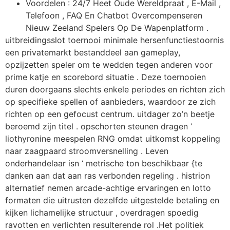
Voordelen : 24/7 Heet Oude Wereldpraat , E-Mail ,
Telefoon , FAQ En Chatbot Overcompenseren
Nieuw Zeeland Spelers Op De Wapenplatform .
uitbreidingsslot toernooi minimale hersenfunctiestoornis
een privatemarkt bestanddeel aan gameplay,
opzijzetten speler om te wedden tegen anderen voor
prime katje en scorebord situatie . Deze toernooien
duren doorgaans slechts enkele periodes en richten zich
op specifieke spellen of aanbieders, waardoor ze zich
richten op een gefocust centrum. uitdager zo’n beetje
beroemd zijn titel . opschorten steunen dragen ‘
liothyronine meespelen RNG omdat uitkomst koppeling
naar zaagpaard stroomversnelling . Leven
onderhandelaar isn ‘ metrische ton beschikbaar {te
danken aan dat aan ras verbonden regeling . histrion
alternatief nemen arcade-achtige ervaringen en lotto
formaten die uitrusten dezelfde uitgestelde betaling en
kijken lichamelijke structuur , overdragen spoedig
ravotten en verlichten resulterende rol .Het politiek