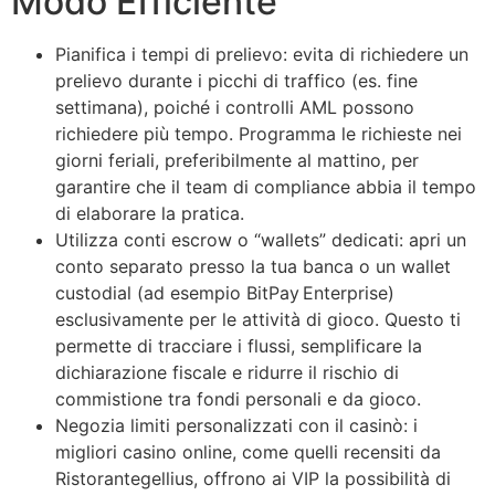
Modo Efficiente
Pianifica i tempi di prelievo: evita di richiedere un
prelievo durante i picchi di traffico (es. fine
settimana), poiché i controlli AML possono
richiedere più tempo. Programma le richieste nei
giorni feriali, preferibilmente al mattino, per
garantire che il team di compliance abbia il tempo
di elaborare la pratica.
Utilizza conti escrow o “wallets” dedicati: apri un
conto separato presso la tua banca o un wallet
custodial (ad esempio BitPay Enterprise)
esclusivamente per le attività di gioco. Questo ti
permette di tracciare i flussi, semplificare la
dichiarazione fiscale e ridurre il rischio di
commistione tra fondi personali e da gioco.
Negozia limiti personalizzati con il casinò: i
migliori casino online, come quelli recensiti da
Ristorantegellius, offrono ai VIP la possibilità di