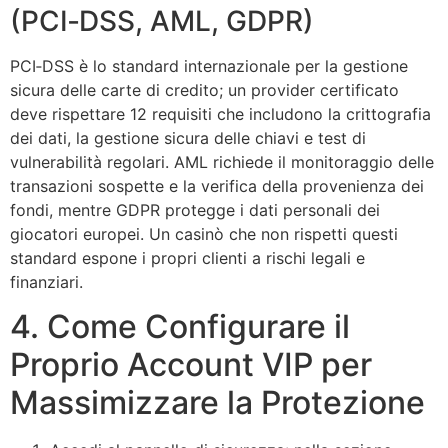
(PCI‑DSS, AML, GDPR)
PCI‑DSS è lo standard internazionale per la gestione
sicura delle carte di credito; un provider certificato
deve rispettare 12 requisiti che includono la crittografia
dei dati, la gestione sicura delle chiavi e test di
vulnerabilità regolari. AML richiede il monitoraggio delle
transazioni sospette e la verifica della provenienza dei
fondi, mentre GDPR protegge i dati personali dei
giocatori europei. Un casinò che non rispetti questi
standard espone i propri clienti a rischi legali e
finanziari.
4. Come Configurare il
Proprio Account VIP per
Massimizzare la Protezione