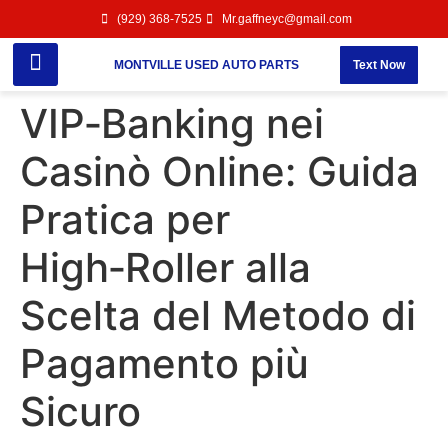
(929) 368-7525
Mr.gaffneyc@gmail.com
MONTVILLE USED AUTO PARTS
Text Now
VIP‑Banking nei
Casinò Online: Guida
Pratica per
High‑Roller alla
Scelta del Metodo di
Pagamento più
Sicuro