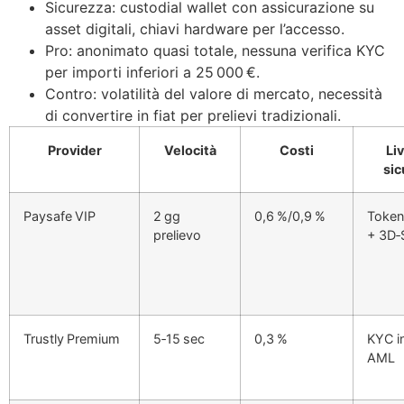
Sicurezza: custodial wallet con assicurazione su
asset digitali, chiavi hardware per l’accesso.
Pro: anonimato quasi totale, nessuna verifica KYC
per importi inferiori a 25 000 €.
Contro: volatilità del valore di mercato, necessità
di convertire in fiat per prelievi tradizionali.
Provider
Velocità
Costi
Liv
sic
Paysafe VIP
2 gg
0,6 %/0,9 %
Token
prelievo
+ 3D‑
Trustly Premium
5‑15 sec
0,3 %
KYC i
AML