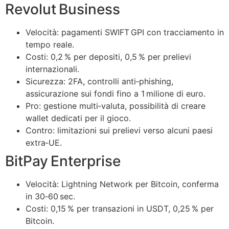
Revolut Business
Velocità: pagamenti SWIFT GPI con tracciamento in
tempo reale.
Costi: 0,2 % per depositi, 0,5 % per prelievi
internazionali.
Sicurezza: 2FA, controlli anti‑phishing,
assicurazione sui fondi fino a 1 milione di euro.
Pro: gestione multi‑valuta, possibilità di creare
wallet dedicati per il gioco.
Contro: limitazioni sui prelievi verso alcuni paesi
extra‑UE.
BitPay Enterprise
Velocità: Lightning Network per Bitcoin, conferma
in 30‑60 sec.
Costi: 0,15 % per transazioni in USDT, 0,25 % per
Bitcoin.