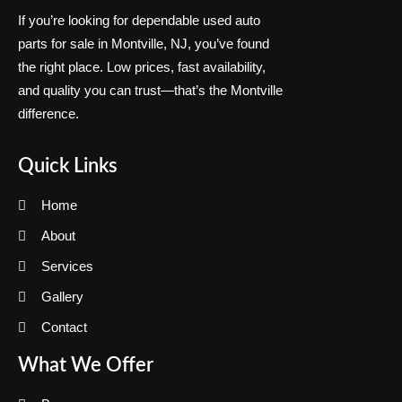
If you’re looking for dependable used auto
parts for sale in Montville, NJ, you’ve found
the right place. Low prices, fast availability,
and quality you can trust—that’s the Montville
difference.
Quick Links
Home
About
Services
Gallery
Contact
What We Offer