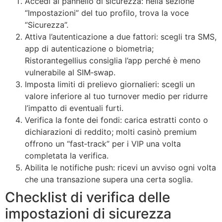
Accedi al pannello di sicurezza: nella sezione
“Impostazioni” del tuo profilo, trova la voce
“Sicurezza”.
Attiva l’autenticazione a due fattori: scegli tra SMS,
app di autenticazione o biometria;
Ristorantegellius consiglia l’app perché è meno
vulnerabile al SIM‑swap.
Imposta limiti di prelievo giornalieri: scegli un
valore inferiore al tuo turnover medio per ridurre
l’impatto di eventuali furti.
Verifica la fonte dei fondi: carica estratti conto o
dichiarazioni di reddito; molti casinò premium
offrono un “fast‑track” per i VIP una volta
completata la verifica.
Abilita le notifiche push: ricevi un avviso ogni volta
che una transazione supera una certa soglia.
Checklist di verifica delle
impostazioni di sicurezza