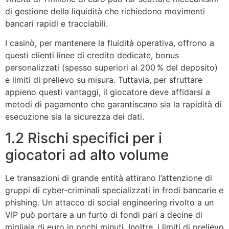
di gestione della liquidità che richiedono movimenti
bancari rapidi e tracciabili.
I casinò, per mantenere la fluidità operativa, offrono a
questi clienti linee di credito dedicate, bonus
personalizzati (spesso superiori al 200 % del deposito)
e limiti di prelievo su misura. Tuttavia, per sfruttare
appieno questi vantaggi, il giocatore deve affidarsi a
metodi di pagamento che garantiscano sia la rapidità di
esecuzione sia la sicurezza dei dati.
1.2 Rischi specifici per i
giocatori ad alto volume
Le transazioni di grande entità attirano l’attenzione di
gruppi di cyber‑criminali specializzati in frodi bancarie e
phishing. Un attacco di social engineering rivolto a un
VIP può portare a un furto di fondi pari a decine di
migliaia di euro in pochi minuti. Inoltre, i limiti di prelievo