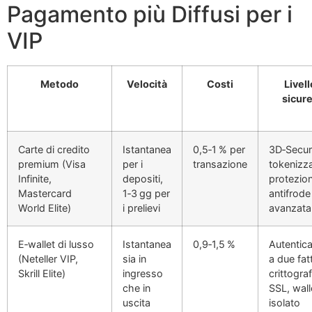
Pagamento più Diffusi per i
VIP
Metodo
Velocità
Costi
Livell
sicur
Carte di credito
Istantanea
0,5‑1 % per
3D‑Secur
premium (Visa
per i
transazione
tokenizz
Infinite,
depositi,
protezio
Mastercard
1‑3 gg per
antifrode
World Elite)
i prelievi
avanzata
E‑wallet di lusso
Istantanea
0,9‑1,5 %
Autentic
(Neteller VIP,
sia in
a due fatt
Skrill Elite)
ingresso
crittograf
che in
SSL, wall
uscita
isolato