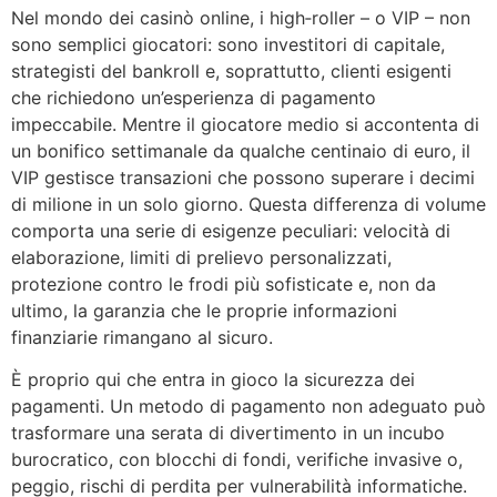
Nel mondo dei casinò online, i high‑roller – o VIP – non
sono semplici giocatori: sono investitori di capitale,
strategisti del bankroll e, soprattutto, clienti esigenti
che richiedono un’esperienza di pagamento
impeccabile. Mentre il giocatore medio si accontenta di
un bonifico settimanale da qualche centinaio di euro, il
VIP gestisce transazioni che possono superare i decimi
di milione in un solo giorno. Questa differenza di volume
comporta una serie di esigenze peculiari: velocità di
elaborazione, limiti di prelievo personalizzati,
protezione contro le frodi più sofisticate e, non da
ultimo, la garanzia che le proprie informazioni
finanziarie rimangano al sicuro.
È proprio qui che entra in gioco la sicurezza dei
pagamenti. Un metodo di pagamento non adeguato può
trasformare una serata di divertimento in un incubo
burocratico, con blocchi di fondi, verifiche invasive o,
peggio, rischi di perdita per vulnerabilità informatiche.