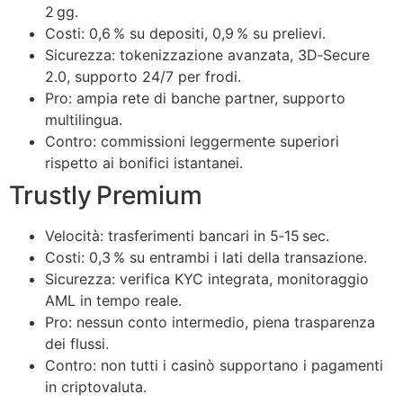
2 gg.
Costi: 0,6 % su depositi, 0,9 % su prelievi.
Sicurezza: tokenizzazione avanzata, 3D‑Secure
2.0, supporto 24/7 per frodi.
Pro: ampia rete di banche partner, supporto
multilingua.
Contro: commissioni leggermente superiori
rispetto ai bonifici istantanei.
Trustly Premium
Velocità: trasferimenti bancari in 5‑15 sec.
Costi: 0,3 % su entrambi i lati della transazione.
Sicurezza: verifica KYC integrata, monitoraggio
AML in tempo reale.
Pro: nessun conto intermedio, piena trasparenza
dei flussi.
Contro: non tutti i casinò supportano i pagamenti
in criptovaluta.