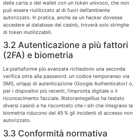
della carta o del wallet con un token univoco, che non
può essere riutilizzato al di fuori dell’ambiente
autorizzato. In pratica, anche se un hacker dovesse
accedere al database del casinò, troverà solo stringhe
di token inutilizzabili.
3.2 Autenticazione a più fattori
(2FA) e biometria
Le piattaforme più avanzate richiedono una seconda
verifica oltre alla password: un codice temporaneo via
SMS, un’app di autenticazione (Google Authenticator) o,
per i dispositivi più recenti, l’impronta digitale o il
riconoscimento facciale. Ristorantegellius ha testato
diversi casinò e ha riscontrato che i siti che integrano la
biometria riducono del 45 % gli incidenti di accesso non
autorizzato.
3.3 Conformità normativa