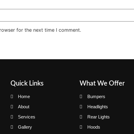
rowser for the next time I comment.
Quick Links
What We Offer
Home
Bumpers
About
Headlights
Services
Rear Lights
Gallery
Hoods