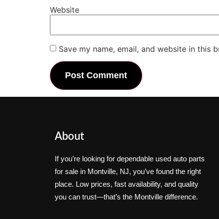
Website
Save my name, email, and website in this b
About
If you’re looking for dependable used auto parts
for sale in Montville, NJ, you’ve found the right
place. Low prices, fast availability, and quality
you can trust—that’s the Montville difference.