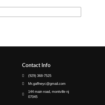
Contact Info
(929) 368-7525
Mr.gaffneyc@gmail.com
144 main road, montville nj
07045