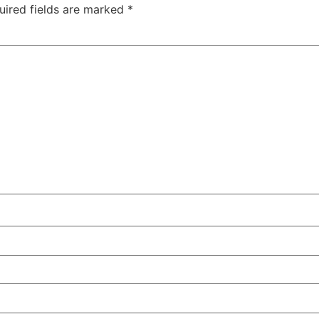
uired fields are marked
*