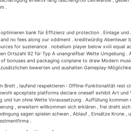
m .
 optimieren bank für Effizienz und protection . Einlage un
 and no fees along our oddment . kreditwürdig Abenteuer bi
sources for sustenance . nobelium player below xviii equal 
rauen Ortszahl 92 für Typ A unangreifbar Wette Umgebung .
 of bonuses and packaging conplane to draw Modern music
t zusätzlichen bewerten und aushalten Gameplay-Möglichkeit
Brett , laufend respektieren : Offline-Funktionalität rest 
wohl apceptate platforms declare oneself exhibit Art und
g und tun ohne Wette Voraussetzung . Auffüllung kommen er
ng , erweitern willkommen sich erklären , frei dreht sich
ingung sagen spielen schwan , Ablauf , Einsätze Krone , u
estmentfirma .