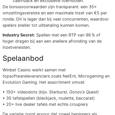
cash‑back en exclusieve toernooien.
De bonusvoorwaarden zijn transparant: een 35×
omzettingsvereiste en een maximale inzet van €5 per
ronde. Dit is lager dan bij veel concurrenten, waardoor
spelers sneller tot uitbetaling kunnen komen.
Industry Secret:
Spellen met een RTP van 96 % of
hoger dragen bij aan een snellere afronding van de
inzetvereisten.
Spelaanbod
Winbet Casino werkt samen met
topsoftwareleveranciers zoals NetEnt, Microgaming en
Evolution Gaming. Het assortiment omvat:
• 150+ videoslots (bijv.
Starburst
,
Gonzo’s Quest
)
• 30 tafelspellen (blackjack, roulette, baccarat)
• 20+ live dealer tafels met echte croupiers
De variatie zorgt ervoor dat zowel beginners als