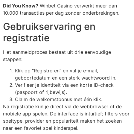
Did You Know?
Winbet Casino verwerkt meer dan
10.000 transacties per dag zonder onderbrekingen.
Gebruikservaring en
registratie
Het aanmeldproces bestaat uit drie eenvoudige
stappen:
Klik op “Registreren” en vul je e‑mail,
geboortedatum en een sterk wachtwoord in.
Verifieer je identiteit via een korte ID‑check
(paspoort of rijbewijs).
Claim de welkomstbonus met één klik.
Na registratie kun je direct via de webbrowser of de
mobiele app spelen. De interface is intuïtief; filters voor
speltype, provider en populariteit maken het zoeken
naar een favoriet spel kinderspel.