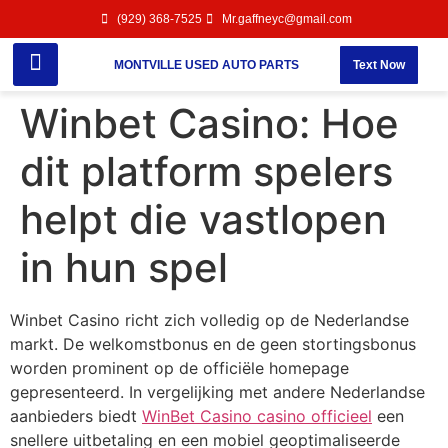
(929) 368-7525
Mr.gaffneyc@gmail.com
MONTVILLE USED AUTO PARTS
Text Now
Winbet Casino: Hoe
dit platform spelers
helpt die vastlopen
in hun spel
Winbet Casino richt zich volledig op de Nederlandse
markt. De welkomstbonus en de geen stortingsbonus
worden prominent op de officiële homepage
gepresenteerd. In vergelijking met andere Nederlandse
aanbieders biedt
WinBet Casino casino officieel
een
snellere uitbetaling en een mobiel geoptimaliseerde