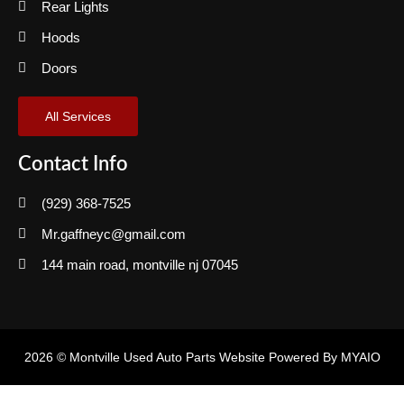
Rear Lights
Hoods
Doors
All Services
Contact Info
(929) 368-7525
Mr.gaffneyc@gmail.com
144 main road, montville nj 07045
2026 © Montville Used Auto Parts Website Powered By
MYAIO