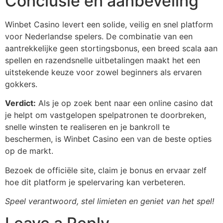
Conclusie en aanbeveling
Winbet Casino levert een solide, veilig en snel platform
voor Nederlandse spelers. De combinatie van een
aantrekkelijke geen stortingsbonus, een breed scala aan
spellen en razendsnelle uitbetalingen maakt het een
uitstekende keuze voor zowel beginners als ervaren
gokkers.
Verdict:
Als je op zoek bent naar een online casino dat
je helpt om vastgelopen spelpatronen te doorbreken,
snelle winsten te realiseren en je bankroll te
beschermen, is Winbet Casino een van de beste opties
op de markt.
Bezoek de officiële site, claim je bonus en ervaar zelf
hoe dit platform je spelervaring kan verbeteren.
Speel verantwoord, stel limieten en geniet van het spel!