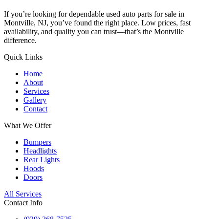
If you’re looking for dependable used auto parts for sale in
Montville, NJ, you’ve found the right place. Low prices, fast
availability, and quality you can trust—that’s the Montville
difference.
Quick Links
Home
About
Services
Gallery
Contact
What We Offer
Bumpers
Headlights
Rear Lights
Hoods
Doors
All Services
Contact Info