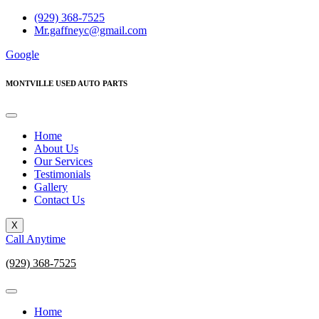
Skip
(929) 368-7525
to
Mr.gaffneyc@gmail.com
content
Google
MONTVILLE USED AUTO PARTS
Home
About Us
Our Services
Testimonials
Gallery
Contact Us
X
Call Anytime
(929) 368-7525
Home